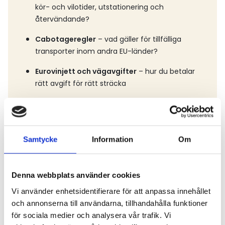
kör- och vilotider, utstationering och
återvändande?
Cabotageregler
– vad gäller för tillfälliga
transporter inom andra EU-länder?
Eurovinjett och vägavgifter
– hur du betalar
rätt avgift för rätt sträcka
Kombinerade transporter
– när du kör i
samverkan med tåg eller färja
Utstationering av förare
– krav på anmälan,
Samtycke
Information
Om
dokumentation och arbetsvillkor
Avgifter i andra länder
– särskilt om vägskatter
Denna webbplats använder cookies
och digitala deklarationer.
Vi använder enhetsidentifierare för att anpassa innehållet
och annonserna till användarna, tillhandahålla funktioner
för sociala medier och analysera vår trafik. Vi