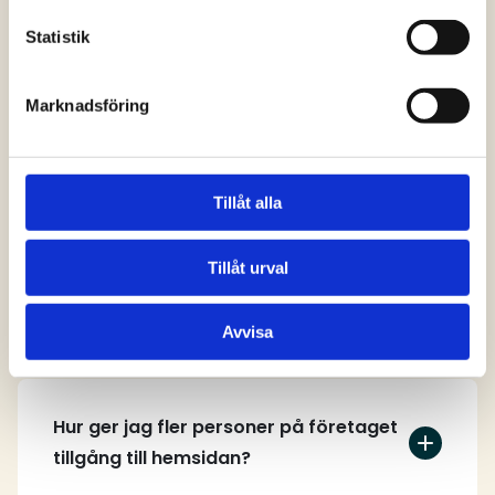
svar
Statistik
Marknadsföring
Vem kan skapa ett användarkonto på
hemsidan?
Tillåt alla
Tillåt urval
Hur skapar jag ett användarkonto?
Avvisa
Hur ger jag fler personer på företaget
tillgång till hemsidan?