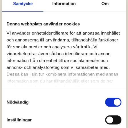
Samtycke
Information
Om
Logga in och ta del av allt som vår hemsida
har att erbjuda. Saknar du dina uppgifter?
Klicka på Logga in och sedan “Glömt
Denna webbplats använder cookies
lösenord” alternativt kontakta oss så hjälper
vi dig!
Vi använder enhetsidentifierare för att anpassa innehållet
och annonserna till användarna, tillhandahålla funktioner
för sociala medier och analysera vår trafik. Vi
Logga in
vidarebefordrar även sådana identifierare och annan
information från din enhet till de sociala medier och
annons- och analysföretag som vi samarbetar med.
Dessa kan i sin tur kombinera informationen med annan
information som du har tillhandahållit eller som de har
samlat in när du har använt deras tjänster.
Samtyckesval
Nödvändig
Inställningar
Vanliga frågor och