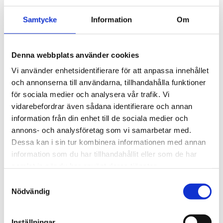
Säkerställa att ansvars- och betalningsvillkor är tydliga
Samtycke
Information
Om
Reglera prisjusteringar, sekretess eller uppsägning
Denna webbplats använder cookies
Avtalshjälpen
Vi använder enhetsidentifierare för att anpassa innehållet
och annonserna till användarna, tillhandahålla funktioner
för sociala medier och analysera vår trafik. Vi
Offertmall
vidarebefordrar även sådana identifierare och annan
information från din enhet till de sociala medier och
En tydlig och professionell offert skapar förtroende och
annons- och analysföretag som vi samarbetar med.
minskar risken för missförstånd. Vår offertmall hjälper dig
Dessa kan i sin tur kombinera informationen med annan
att utforma offerter som är enkla att anpassa och
information som du har tillhandahållit eller som de har
innehåller de viktigaste uppgifterna från början. Den passar
samlat in när du har använt deras tjänster.
särskilt bra när du ska:
Samtyckesval
Lämna offert till nya eller befintliga kunder
Nödvändig
Beskriva tjänster, omfattning och pris på ett tydligt
sätt
Inställningar