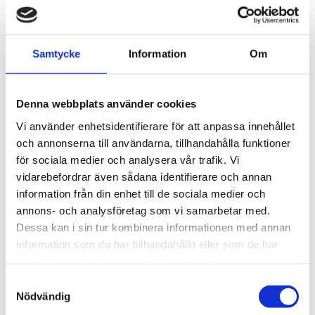
Undantag från vägavgift
Vissa fordon är undantagna från vägavgift. Det gäller
Samtycke
Information
Om
exempelvis:
Lastbilar som är 30 år eller äldre och inte
används i yrkestrafik
Denna webbplats använder cookies
Fordon som tillhör försvarsmakten, polisen eller
Vi använder enhetsidentifierare för att anpassa innehållet
räddningstjänsten
och annonserna till användarna, tillhandahålla funktioner
Väghållningsfordon som används minst 90 % i
för sociala medier och analysera vår trafik. Vi
vägunderhåll och har särskilda yttre
vidarebefordrar även sådana identifierare och annan
kännetecken
information från din enhet till de sociala medier och
annons- och analysföretag som vi samarbetar med.
Dessa kan i sin tur kombinera informationen med annan
Kontroll
information som du har tillhandahållit eller som de har
samlat in när du har använt deras tjänster.
Polisen har möjlighet att kontrollera om ett fordon har
Samtyckesval
betalat vägavgift oavsett vilket land fordonet är registrerat
Nödvändig
i.