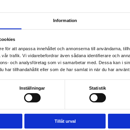
Information
Region Väst
cookies
Region Väst driver näringens frågor i
e för att anpassa innehållet och annonserna till användarna, tillh
Värmlands och Västra Götalands län
vår trafik. Vi vidarebefordrar även sådana identifierare och anna
nnons- och analysföretag som vi samarbetar med. Dessa kan i sin
har tillhandahållit eller som de har samlat in när du har använt 
Inställningar
Statistik
Region Mellersta
Region Mellersta driver näringens frågor i
Dalarnas, Västmanlands, Stockholms och
Tillåt urval
Uppsalas län, Gotlands, Södermanlands...