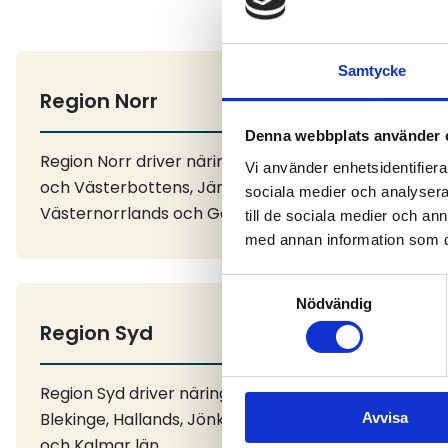
Samtycke
Region Norr
Denna webbplats använder 
Region Norr driver näringens frågor i Norr-
Vi använder enhetsidentifierar
och Västerbottens, Jämtlands,
sociala medier och analysera 
Västernorrlands och Gävleborgs län
till de sociala medier och a
med annan information som du 
Samtyckesval
Nödvändig
Region Syd
Region Syd driver näringens frågor i Skåne,
Blekinge, Hallands, Jönköpings, Kronobergs
Avvisa
och Kalmar län