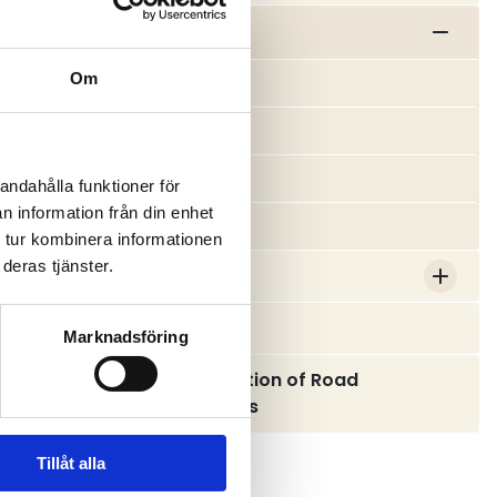
Våra regioner
Om
Region Norr
Region Väst
Region Syd
andahålla funktioner för
n information från din enhet
Region Mellersta
 tur kombinera informationen
deras tjänster.
Föreningar
Jobba hos oss
Marknadsföring
The Swedish Association of Road
Transport Companies
Tillåt alla