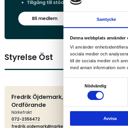
Tillgång till stöd & kunskap
– Få exklusiv råd
Bli medlem
Samtycke
Denna webbplats använder 
Vi använder enhetsidentifierar
sociala medier och analysera 
Styrelse Öst
till de sociala medier och a
med annan information som du 
Samtyckesval
Nödvändig
Fredrik Öjdemark,
Erik Alfred
Ordförande
ordf.
Närkefrakt
Alfredsson Tran
Avvisa
072-2356472
070-512 88 12
fredrik.ojdemark@narkefrakt.
erik@alfredsso