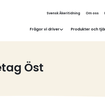
Svensk Åkeritidning
Om oss
Frågor vi driver
Produkter och tjä
etag Öst