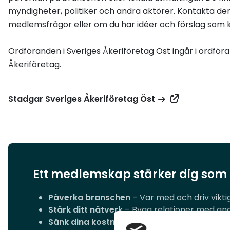
myndigheter, politiker och andra aktörer. Kontakta de
medlemsfrågor eller om du har idéer och förslag som ka
Ordföranden i Sveriges Åkeriföretag Öst ingår i ordföra
Åkeriföretag.
Stadgar Sveriges Åkeriföretag Öst
Ett medlemskap stärker dig som
Påverka branschen
– Var med och driv vikti
Stärk ditt nätverk
– Bygg relationer med an
Sänk dina kostnader
– Ta del av medlemsfö