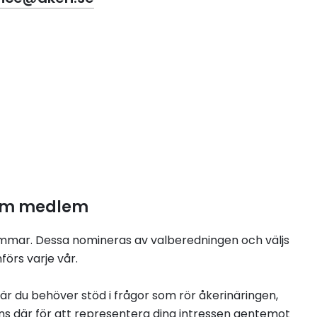
som medlem
mmar. Dessa nomineras av valberedningen och väljs
rs varje vår.
när du behöver stöd i frågor som rör åkerinäringen,
ns där för att representera dina intressen gentemot