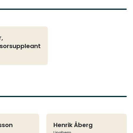
r,
sorsuppleant
lsson
Henrik Åberg
Linghem