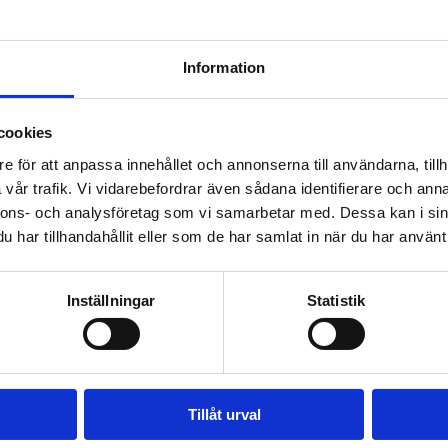
givning, utbildning och hjälp i företagsfrågor.
Information
cookies
e för att anpassa innehållet och annonserna till användarna, tillh
vår trafik. Vi vidarebefordrar även sådana identifierare och anna
nnons- och analysföretag som vi samarbetar med. Dessa kan i sin
har tillhandahållit eller som de har samlat in när du har använt 
Inställningar
Statistik
sson, vice
Liselotte Eriksson
Dahl
sport AB
E V Eriksson Transport AB
Tillåt urval
070-349 55 11
ntransport.co
lottapop@hotmail.com