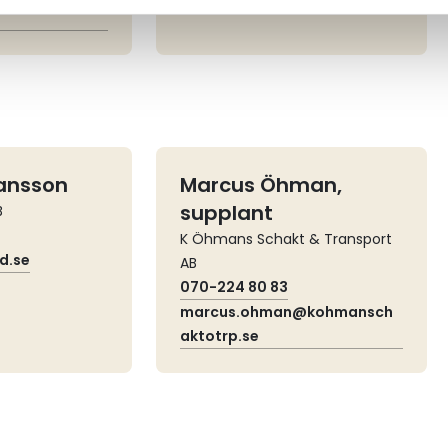
ansson
Marcus Öhman,
supplant
B
K Öhmans Schakt & Transport
d.se
AB
070-224 80 83
marcus.ohman@kohmansch
aktotrp.se