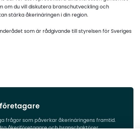
m om du vill diskutera branschutveckling och
n stärka åkerinäringen i din region.
nderådet som är rådgivande till styrelsen för Sveriges
 företagare
ga frågor som påverkar åkerinäringens framtid.
dra åkeriföretagare och branschaktörer.
rmåner, rabatter och verktyg.