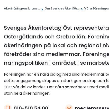
Åkerinäringens brans...
Om Sveriges Åkeriför...
Våra föreningar |
Sveriges Åkeriföretag Öst represente
Östergötlands och Örebro län.
Förenin
åkerinäringen på lokal och regional ni
företräder sina medlemmar. Föreningen
näringspolitiken i området i samarbete
Föreningen har en nära dialog med sina medlemmar och
detta engagemang skapas en stark gemenskap och förs
i just vår del av landet. Det nära samarbetet med me
utan hela åkerinäringen.
010-510 54 00
medlemsserv