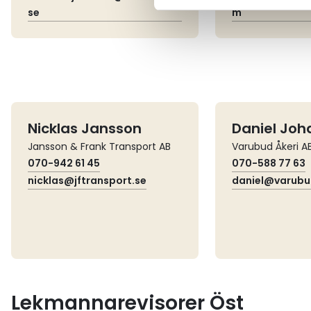
se
m
Nicklas Jansson
Daniel Joh
Jansson & Frank Transport AB
Varubud Åkeri A
070-942 61 45
070-588 77 63
nicklas@jftransport.se
daniel@varubu
Lekmannarevisorer Öst