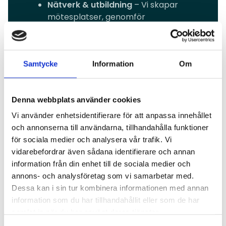
Nätverk & utbildning
– Vi skapar
mötesplatser, genomför
medlemsmöten och stärker
samarbetet inom branschen.
Samtycke
Information
Om
Denna webbplats använder cookies
Postadresser
Vi använder enhetsidentifierare för att anpassa innehållet
och annonserna till användarna, tillhandahålla funktioner
för sociala medier och analysera vår trafik. Vi
vidarebefordrar även sådana identifierare och annan
information från din enhet till de sociala medier och
annons- och analysföretag som vi samarbetar med.
Regionkontor Karlstad
Dessa kan i sin tur kombinera informationen med annan
information som du har tillhandahållit eller som de har
samlat in när du har använt deras tjänster.
Lovartsgatan 3