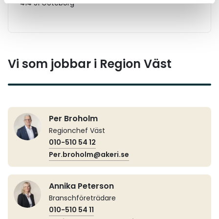
414 51 Göteborg
Vi som jobbar i Region Väst
Per Broholm
Regionchef Väst
010-510 54 12
Per.broholm@akeri.se
Annika Peterson
Branschföreträdare
010-510 54 11