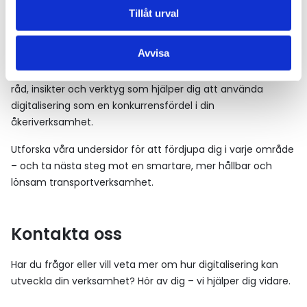
Tillåt urval
Oavsett om du vill effektivisera dina processer, förstå
möjligheterna med fordonsdata eller stärka företagets
Avvisa
klimatrapportering – finns här stöd att hämta. I
kunskapsbankens guider och vägledningar får du praktiska
råd, insikter och verktyg som hjälper dig att använda
digitalisering som en konkurrensfördel i din
åkeriverksamhet.
Utforska våra undersidor för att fördjupa dig i varje område
– och ta nästa steg mot en smartare, mer hållbar och
lönsam transportverksamhet.
Kontakta oss
Har du frågor eller vill veta mer om hur digitalisering kan
utveckla din verksamhet? Hör av dig – vi hjälper dig vidare.