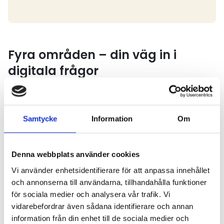
Fyra områden – din väg in i
digitala frågor
För att göra det enklare att hitta rätt i det digitala
landskapet har vi delat upp innehållet i fyra vägledande
delar. Här får du praktiska insikter och råd utifrån olika
Samtycke
Information
Om
perspektiv – från miljödata till lagstiftning:
Digital miljörapportering
– Så redovisar du
Denna webbplats använder cookies
klimatpåverkan digitalt, både internt och externt.
Vi använder enhetsidentifierare för att anpassa innehållet
Fordonsdata
– Hur du använder fordonens data på ett
och annonserna till användarna, tillhandahålla funktioner
affärsmässigt och lagligt sätt.
för sociala medier och analysera vår trafik. Vi
Lagstiftning inom digitalisering
– Vad du behöver känna
vidarebefordrar även sådana identifierare och annan
till om GDPR, smarta färdskrivare, eFTI och mer.
information från din enhet till de sociala medier och
Standarder för digitalt informationsutbyte
– Vilka