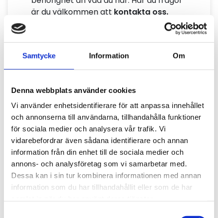
behörighet än vad du har. Har du frågor
är du välkommen att
kontakta oss.
Samtycke
Information
Om
Fördjupad information
Denna webbplats använder cookies
Vi använder enhetsidentifierare för att anpassa innehållet
och annonserna till användarna, tillhandahålla funktioner
för sociala medier och analysera vår trafik. Vi
Åkerihandboken
vidarebefordrar även sådana identifierare och annan
information från din enhet till de sociala medier och
annons- och analysföretag som vi samarbetar med.
Dessa kan i sin tur kombinera informationen med annan
information som du har tillhandahållit eller som de har
samlat in när du har använt deras tjänster.
Förmånsavtal och initiativ
Samtyckesval