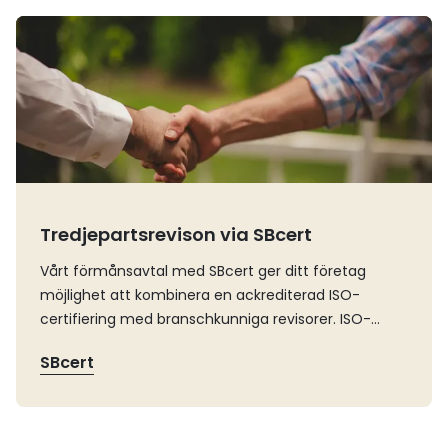
Läs mer
Tredjepartsrevison via SBcert
Vårt förmånsavtal med SBcert ger ditt företag
möjlighet att kombinera en ackrediterad ISO-
certifiering med branschkunniga revisorer. ISO-
certifieringar är ett viktigt verktyg när du bygger
SBcert
relationer med kunder, leverantörer och
medarbetare.