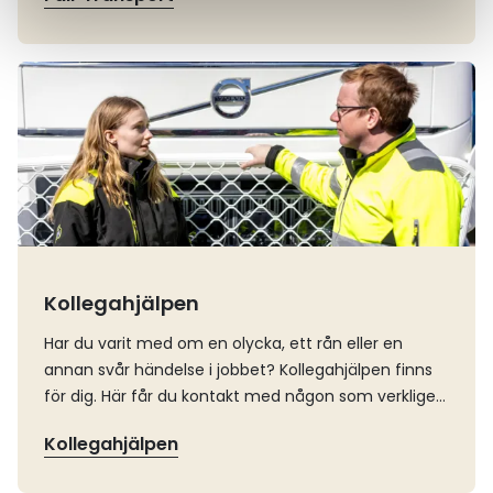
hållbarhetsarbete, det är också en affärsfördel i en
näring där kraven på ansvar och transparens ökar.
Läs mer
Kollegahjälpen
Har du varit med om en olycka, ett rån eller en
annan svår händelse i jobbet? Kollegahjälpen finns
för dig. Här får du kontakt med någon som verkligen
förstår, en kollega inom åkeribranschen som varit
Kollegahjälpen
med om liknande situationer. Ring 020-59 60 00 för
att få hjälp.