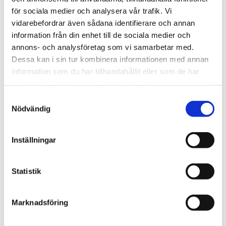
rekommenderar att du:
för sociala medier och analysera vår trafik. Vi
vidarebefordrar även sådana identifierare och annan
Kartlägger vilka personuppgifter ni hanterar –
information från din enhet till de sociala medier och
och varför
annons- och analysföretag som vi samarbetar med.
Dessa kan i sin tur kombinera informationen med annan
Skapar eller uppdaterar en registerförteckning
information som du har tillhandahållit eller som de har
(ett lagkrav)
samlat in när du har använt deras tjänster.
Upprättar en tydlig dataskyddspolicy för
Samtyckesval
Nödvändig
personal och ledning
Säkerställer att avtal finns med externa
Inställningar
leverantörer
Informerar anställda om GDPR och deras ansvar
Statistik
Skapar rutiner för radering, rättelse och
incidentrapportering
Marknadsföring
Små steg kan göra stor skillnad – både för