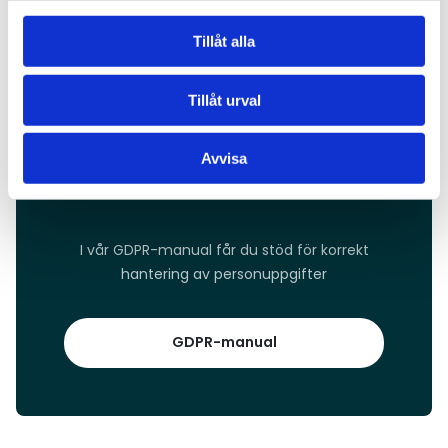
regelefterlevnad och affärsrelationer.
Tillåt alla
Tillåt urval
Avvisa
Vår GDPR-manual
I vår GDPR-manual får du stöd för korrekt
hantering av personuppgifter
GDPR-manual