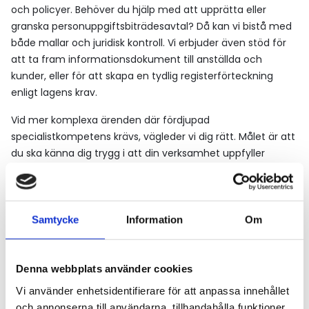
och policyer. Behöver du hjälp med att upprätta eller
granska personuppgiftsbiträdesavtal? Då kan vi bistå med
både mallar och juridisk kontroll. Vi erbjuder även stöd för
att ta fram informationsdokument till anställda och
kunder, eller för att skapa en tydlig registerförteckning
enligt lagens krav.
Vid mer komplexa ärenden där fördjupad
specialistkompetens krävs, vägleder vi dig rätt. Målet är att
du ska känna dig trygg i att din verksamhet uppfyller
lagens krav – och samtidigt bygger förtroende med ett
professionellt arbetssätt kring dataskydd.
Samtycke
Information
Om
Kom igång med GDPR-
Denna webbplats använder cookies
arbetet
Vi använder enhetsidentifierare för att anpassa innehållet
Att börja med rätt struktur gör stor skillnad. Vi
och annonserna till användarna, tillhandahålla funktioner