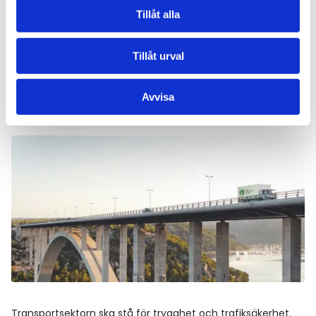
Tillåt alla
Tillåt urval
5. Ett tryggare samhälle och
Avvisa
stärkt beredskap
Transportsektorn ska stå för trygghet och trafiksäkerhet.