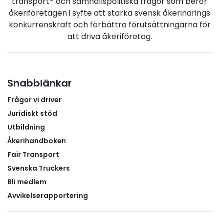
transport- och samhällspolitiska frågor som berör
åkeriföretagen i syfte att stärka svensk åkerinärings
konkurrenskraft och förbättra förutsättningarna för
att driva åkeriföretag.
Snabblänkar
Frågor vi driver
Juridiskt stöd
Utbildning
Åkerihandboken
Fair Transport
Svenska Truckers
Bli medlem
Avvikelserapportering