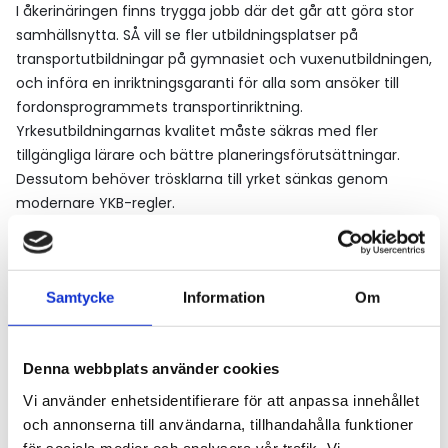
I åkerinäringen finns trygga jobb där det går att göra stor
samhällsnytta. SÅ vill se fler utbildningsplatser på
transportutbildningar på gymnasiet och vuxenutbildningen,
och införa en inriktningsgaranti för alla som ansöker till
fordonsprogrammets transportinriktning.
Yrkesutbildningarnas kvalitet måste säkras med fler
tillgängliga lärare och bättre planeringsförutsättningar.
Dessutom behöver trösklarna till yrket sänkas genom
modernare YKB-regler.
Vägval för utbildningar som leder till jobb
Samtycke
Information
Om
4. En tillgänglig infrastruktur
Denna webbplats använder cookies
Vi använder enhetsidentifierare för att anpassa innehållet
och annonserna till användarna, tillhandahålla funktioner
för sociala medier och analysera vår trafik. Vi