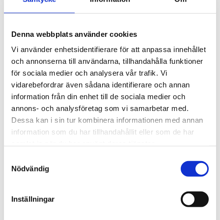
Skapa rimlig flexibilitet
Oförutsedda händelser ska inte leda till
orimliga sanktioner.
Denna webbplats använder cookies
Vi använder enhetsidentifierare för att anpassa innehållet
och annonserna till användarna, tillhandahålla funktioner
för sociala medier och analysera vår trafik. Vi
Vad betyder det för dig som
vidarebefordrar även sådana identifierare och annan
information från din enhet till de sociala medier och
medlem?
annons- och analysföretag som vi samarbetar med.
Dessa kan i sin tur kombinera informationen med annan
Kör- och vilotider påverkar dina körscheman, dina
information som du har tillhandahållit eller som de har
kostnader och dina förares arbetsmiljö – varje dag. Vi vet
samlat in när du har använt deras tjänster.
att det här är ett av de mest kännbara regelverken i
Samtyckesval
branschen.
Nödvändig
Som medlem hos oss får du inte bara stöd i vad som
gäller, utan också möjlighet att påverka hur reglerna
Inställningar
utvecklas. Vi hjälper dig att undvika onödiga böter, planera
smartare och skapa tryggare villkor för din personal.