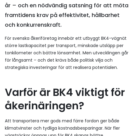
år – och en nödvändig satsning för att möta
framtidens krav på effektivitet, hållbarhet
och konkurrenskraft.
För svenska åkeriföretag innebär ett utbyggt BK4-vägnät
större lastkapacitet per transport, minskade utsläpp per
tonkilometer och bättre lönsamhet. Men utvecklingen går
för långsamt – och det krävs både politisk vilja och
strategiska investeringar för att realisera potentialen.
Varför är BK4 viktigt för
åkerinäringen?
Att transportera mer gods med färre fordon ger både
klimatvinster och tydliga kostnadsbesparingar. När fler
vägsträckor öppnas upp för BK4 skapas bättre