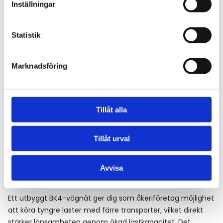
Inställningar
prioritering av viktiga stråk
Delta i remissrundor och
infrastrukturplaneringar
Statistik
Samla in medlemmars behov och
erfarenheter som underlag i vårt
Marknadsföring
påverkansarbete
Vi följer också upp löften och satsningar för att
säkerställa att ord följs av handling.
Tillåt alla
Tillåt urval
Vad betyder det för dig som
Avvisa
medlem?
Ett utbyggt BK4-vägnät ger dig som åkeriföretag möjlighet
att köra tyngre laster med färre transporter, vilket direkt
stärker lönsamheten genom ökad lastkapacitet. Det