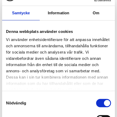
högre vikt
Samtycke
Information
Om
Genom att uppgradera vägnätet till BK4 skapar vi bättre
förutsättningar för en fossilfri transportsektor – något som
både branschen och samhället vinner på.
Denna webbplats använder cookies
Vi använder enhetsidentifierare för att anpassa innehållet
och annonserna till användarna, tillhandahålla funktioner
Beslutsprocessen och vårt
för sociala medier och analysera vår trafik. Vi
vidarebefordrar även sådana identifierare och annan
arbete
information från din enhet till de sociala medier och
annons- och analysföretag som vi samarbetar med.
BK4-frågan beslutas på flera nivåer – från
Dessa kan i sin tur kombinera informationen med annan
Trafikverket och regionerna till kommunala
information som du har tillhandahållit eller som de har
väghållare och politiska beslut i riksdagen. Sveriges
samlat in när du har använt deras tjänster.
Åkeriföretag arbetar aktivt för att:
Samtyckesval
Driva på politiskt för ökad takt i BK4-
Nödvändig
utbyggnaden
Samarbeta med Trafikverket för