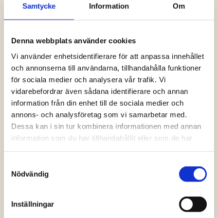
Samtycke
Information
Om
Logga in och ta del av allt som vår hemsida
har att erbjuda. Saknar du dina uppgifter?
Klicka på Logga in och sedan “Glömt
Denna webbplats använder cookies
lösenord” alternativt kontakta oss så hjälper
vi dig!
Vi använder enhetsidentifierare för att anpassa innehållet
och annonserna till användarna, tillhandahålla funktioner
för sociala medier och analysera vår trafik. Vi
Logga in
vidarebefordrar även sådana identifierare och annan
information från din enhet till de sociala medier och
annons- och analysföretag som vi samarbetar med.
Dessa kan i sin tur kombinera informationen med annan
information som du har tillhandahållit eller som de har
samlat in när du har använt deras tjänster.
Samtyckesval
Nödvändig
Inställningar
Vanliga frågor och