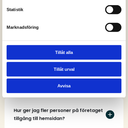
svar
Statistik
Marknadsföring
Vem kan skapa ett användarkonto på
hemsidan?
Tillåt alla
Tillåt urval
Hur skapar jag ett användarkonto?
Avvisa
Hur ger jag fler personer på företaget
tillgång till hemsidan?