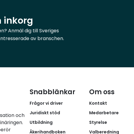
n inkorg
? Anmäl dig till Sveriges
r intresserade av branschen.
Snabblänkar
Om oss
Frågor vi driver
Kontakt
Juridiskt stöd
Medarbetare
isation och
inäringen.
Utbildning
Styrelse
berör
Åkerihandboken
Valberedning