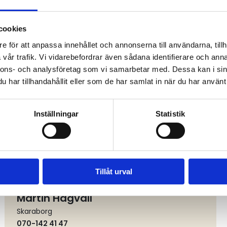
cookies
e för att anpassa innehållet och annonserna till användarna, tillh
vår trafik. Vi vidarebefordrar även sådana identifierare och anna
nnons- och analysföretag som vi samarbetar med. Dessa kan i sin
Christer Friberg
har tillhandahållit eller som de har samlat in när du har använt 
Värmland
070-244 50 20
christer@sunnemoakeri.se
Inställningar
Statistik
Tillåt urval
Martin Hagvall
Skaraborg
070-142 41 47