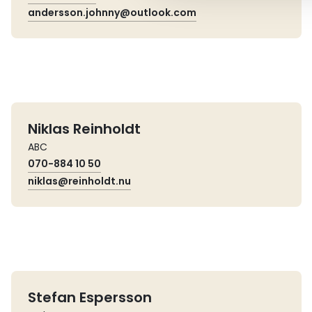
andersson.johnny@outlook.com
Niklas Reinholdt
ABC
070-884 10 50
niklas@reinholdt.nu
Stefan Espersson