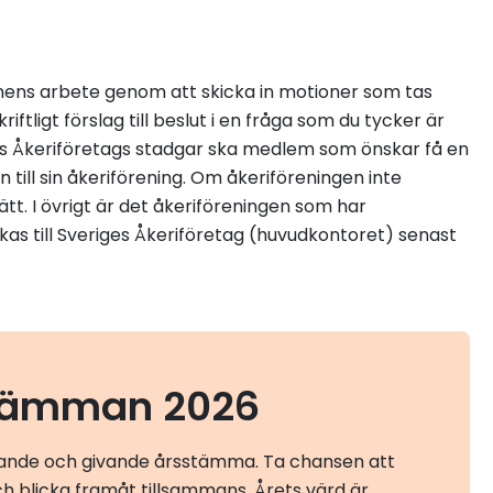
nens arbete genom att skicka in motioner som tas
ligt förslag till beslut i en fråga som du tycker är
iges Åkeriföretags stadgar ska medlem som önskar få en
ill sin åkeriförening. Om åkeriföreningen inte
. I övrigt är det åkeriföreningen som har
as till Sveriges Åkeriföretag (huvudkontoret) senast
stämman 2026
erande och givande årsstämma. Ta chansen att
och blicka framåt tillsammans. Årets värd är