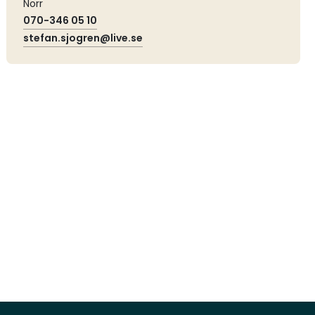
Norr
070-346 05 10
stefan.sjogren@live.se