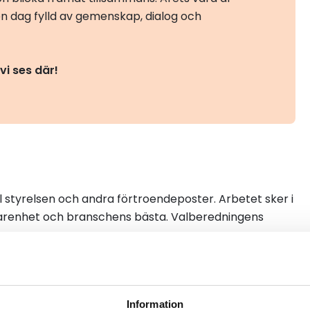
en dag fylld av gemenskap, dialog och
i ses där!
l styrelsen och andra förtroendeposter. Arbetet sker i
renhet och branschens bästa. Valberedningens
hur arbetet går till? Kontakta valberedningen.
Information