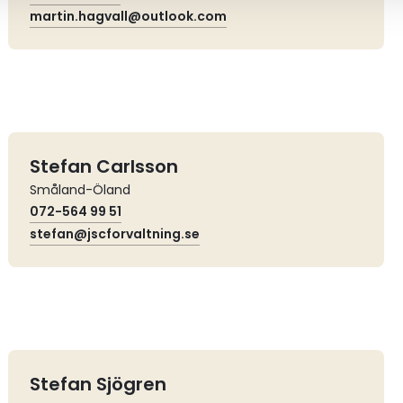
martin.hagvall@outlook.com
Stefan Carlsson
Småland-Öland
072-564 99 51
stefan@jscforvaltning.se
Stefan Sjögren