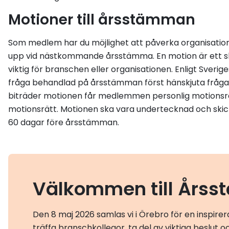
Motioner till årsstämman
Som medlem har du möjlighet att påverka organisatio
upp vid nästkommande årsstämma. En motion är ett skrift
viktig för branschen eller organisationen. Enligt Sver
fråga behandlad på årsstämman först hänskjuta frågan t
biträder motionen får medlemmen personlig motionsrätt
motionsrätt. Motionen ska vara undertecknad och skick
60 dagar före årsstämman.
Välkommen till Års
Den 8 maj 2026 samlas vi i Örebro för en inspir
träffa branschkollegor, ta del av viktiga beslut 