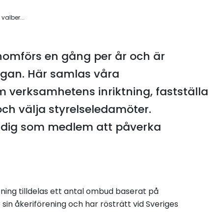
alber...
omförs en gång per år och är
rgan. Här samlas våra
m verksamhetens inriktning, fastställa
h välja styrelseledamöter.
r dig som medlem att påverka
ening tilldelas ett antal ombud baserat på
n åkeriförening och har rösträtt vid Sveriges