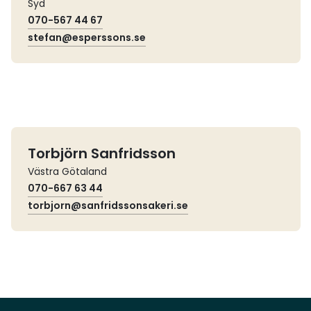
Syd
070-567 44 67
stefan@esperssons.se
Torbjörn Sanfridsson
Västra Götaland
070-667 63 44
torbjorn@sanfridssonsakeri.se