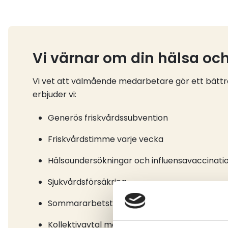
Vi värnar om din hälsa oc
Vi vet att välmående medarbetare gör ett bättre
erbjuder vi:
Generös friskvårdssubvention
Friskvårdstimme varje vecka
Hälsoundersökningar och influensavaccinati
Sjukvårdsförsäkring
Sommararbetstid
Kollektivavtal med tjänstepension och andr