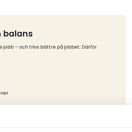
h balans
 jobb – och trivs bättre på jobbet. Därför
oner
a trygga förmåner