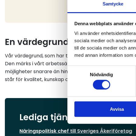
Samtycke
Denna webbplats använder 
Vi använder enhetsidentifierar
En värdegrund som märks
sociala medier och analysera 
till de sociala medier och a
Vår värdegrund, som har tagits fram tillsammans med
med annan information som du 
Den märks i vårt arbetssätt, i mötet med andra och i de 
Samtyckesval
möjligheter snarare än hinder. Vi är engagerade och bri
Nödvändig
står för kvalitet, kunskap och ansvar i allt vi gör.
Avvisa
Lediga tjänster
Näringspolitisk chef till Sveriges Åkeriföretag