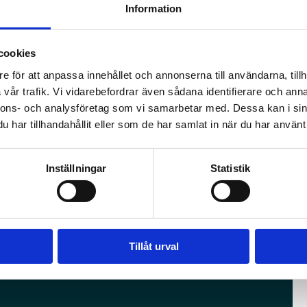
Information
cookies
e för att anpassa innehållet och annonserna till användarna, tillh
vår trafik. Vi vidarebefordrar även sådana identifierare och anna
nnons- och analysföretag som vi samarbetar med. Dessa kan i sin
 våra medarbetare, genomsyrar hela vår verksamhet.
har tillhandahållit eller som de har samlat in när du har använt 
beslut vi fattar. Vi är lösningsorienterade och ser
nner för vårt uppdrag. Och vi är professionella – vi
Inställningar
Statistik
Tillåt urval