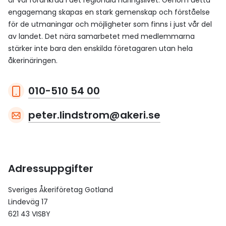
är väl förankrad i det regionala näringslivet. Genom detta
engagemang skapas en stark gemenskap och förståelse
för de utmaningar och möjligheter som finns i just vår del
av landet. Det nära samarbetet med medlemmarna
stärker inte bara den enskilda företagaren utan hela
åkerinäringen.
010-510 54 00
peter.lindstrom@akeri.se
Adressuppgifter
Sveriges Åkeriföretag Gotland
Lindeväg 17
621 43 VISBY