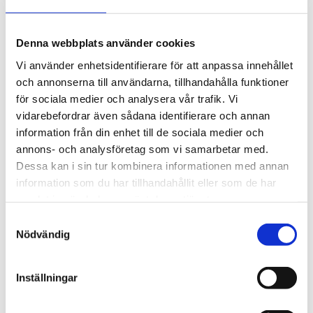
Magnus Lindby, Ordförande
Roma Grus AB
070-730 22 52
Denna webbplats använder cookies
magnus@romagrus.se
Vi använder enhetsidentifierare för att anpassa innehållet
och annonserna till användarna, tillhandahålla funktioner
för sociala medier och analysera vår trafik. Vi
Björn Widerström
vidarebefordrar även sådana identifierare och annan
Gotlands Bilfrakt AB
information från din enhet till de sociala medier och
070-444 93 89
annons- och analysföretag som vi samarbetar med.
bjorn.widerstrom@gotlandsbilfrakt.se
Dessa kan i sin tur kombinera informationen med annan
information som du har tillhandahållit eller som de har
samlat in när du har använt deras tjänster.
Bo Andersson
Bosse Åkare AB
Samtyckesval
Nödvändig
070-975 60 20
info@bosseakare.se
Inställningar