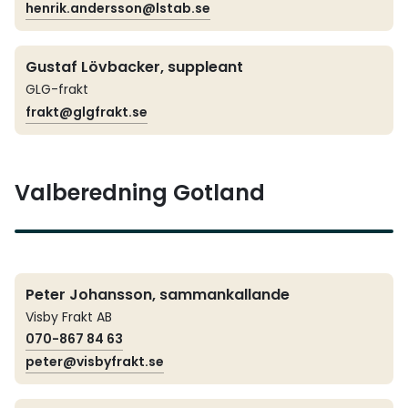
henrik.andersson@lstab.se
Gustaf Lövbacker, suppleant
GLG-frakt
frakt@glgfrakt.se
Valberedning Gotland
Peter Johansson, sammankallande
Visby Frakt AB
070-867 84 63
peter@visbyfrakt.se