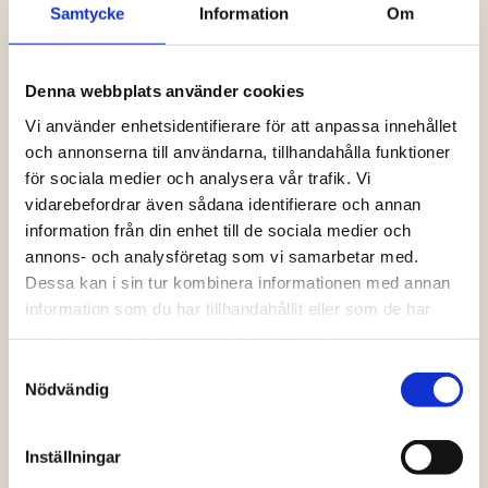
Samtycke
Information
Om
Logga in och ta del av allt som vår hemsida
har att erbjuda. Saknar du dina uppgifter?
Klicka på Logga in och sedan “Glömt
Denna webbplats använder cookies
lösenord” alternativt kontakta oss så hjälper
vi dig!
Vi använder enhetsidentifierare för att anpassa innehållet
och annonserna till användarna, tillhandahålla funktioner
för sociala medier och analysera vår trafik. Vi
Logga in
vidarebefordrar även sådana identifierare och annan
information från din enhet till de sociala medier och
annons- och analysföretag som vi samarbetar med.
Dessa kan i sin tur kombinera informationen med annan
information som du har tillhandahållit eller som de har
samlat in när du har använt deras tjänster.
Samtyckesval
Nödvändig
Inställningar
Vanliga frågor och