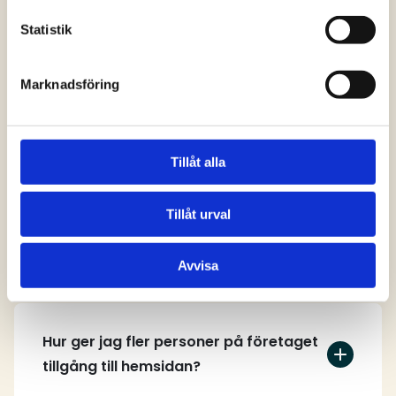
svar
Statistik
Marknadsföring
Vem kan skapa ett användarkonto på
hemsidan?
Tillåt alla
Tillåt urval
Hur skapar jag ett användarkonto?
Avvisa
Hur ger jag fler personer på företaget
tillgång till hemsidan?