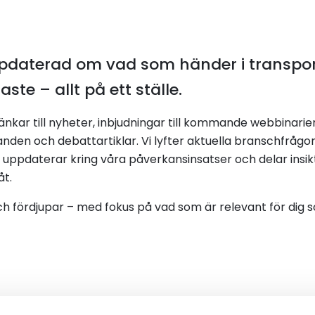
 uppdaterad om vad som händer i transp
aste – allt på ett ställe.
länkar till nyheter, inbjudningar till kommande webbinarie
den och debattartiklar. Vi lyfter aktuella branschfrågo
k, uppdaterar kring våra påverkansinsatser och delar insik
åt.
och fördjupar – med fokus på vad som är relevant för dig