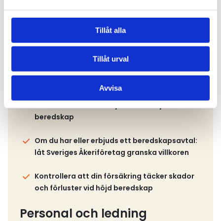
buffertlager av drivmedel
Tillåt alla
Se till att ha reservdelar för de vanligaste
tekniska felen på dina fordon
Tillåt urval
Avtal och juridik
Avvisa
Kontrollera om dina kundavtal innehåller
klausuler om force majeure och höjd
beredskap
Om du har eller erbjuds ett beredskapsavtal:
låt Sveriges Åkeriföretag granska villkoren
Kontrollera att din försäkring täcker skador
och förluster vid höjd beredskap
Personal och ledning