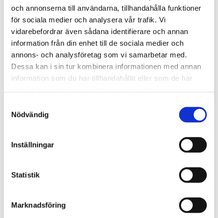
nyckelpersoner blir sjuka, el försvinner eller
och annonserna till användarna, tillhandahålla funktioner
drivmedel tryter?
för sociala medier och analysera vår trafik. Vi
vidarebefordrar även sådana identifierare och annan
Säkerställ att du har reservkommunikation
information från din enhet till de sociala medier och
(inte bara digital/mobil)
annons- och analysföretag som vi samarbetar med.
Dessa kan i sin tur kombinera informationen med annan
Dokumentera vilka fordon, förare och
information som du har tillhandahållit eller som de har
resurser du kan mobilisera vid kort varsel
samlat in när du har använt deras tjänster.
Samtyckesval
Kontrollera att ditt fordonsregister och din
Nödvändig
personalförteckning är uppdaterad
Drivmedel och försörjning
Inställningar
Ta reda på om du har avtal med en
Statistik
drivmedelsleverantör som ingår i
beredskapslager
Marknadsföring
Överväg möjligheten att hålla eget