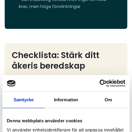
krav, men höga förväntningar
Checklista: Stärk ditt
åkeris beredskap
Du behöver inte ha ett beredskapsavtal för att
arbeta med beredskap. Nedanstående punkter
hjälper dig att stärka din verksamhets robusthet –
Samtycke
Information
Om
oavsett om du berörs av formella krav eller inte.
Grundläggande beredskap
Denna webbplats använder cookies
Ta fram en kontinuitetsplan – vad händer om
Vi använder enhetsidentifierare för att anpassa innehållet