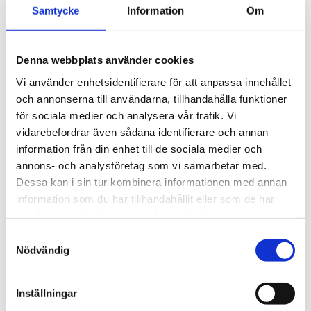
Samtycke
Information
Om
finns något som ligger löst i hytten som kan
orsaka skador vid inbromsning.
Denna webbplats använder cookies
Utbilda och uppdatera kunskap
Säkerställ att alla förare har aktuell kunskap om
Vi använder enhetsidentifierare för att anpassa innehållet
trafiksäkerhet. Planera för regelbunden
och annonserna till användarna, tillhandahålla funktioner
fortbildning.
för sociala medier och analysera vår trafik. Vi
vidarebefordrar även sådana identifierare och annan
Ha rutiner för olyckor och kriser
information från din enhet till de sociala medier och
Utrusta fordon med varselväst, bälteskniv,
annons- och analysföretag som vi samarbetar med.
förbandslåda och brandsläckare. Se till att alla
Dessa kan i sin tur kombinera informationen med annan
vet hur man agerar vid en olycka.
information som du har tillhandahållit eller som de har
samlat in när du har använt deras tjänster.
Visa omtanke
Samtyckesval
Om någon i företaget varit med om en svår
Nödvändig
händelse, erbjud stöd.
Ta hjälp av
Kollegahjälpen
.
Inställningar