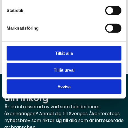
Arbeta strukturerat med trafiksäkerhet –
certifiera företaget
Statistik
Genom att
certifiera företaget i Fair Transport
visar ni att ni tar ansvar för både trafiksäkerhet,
Marknadsföring
miljö och klimat och socialt ansvar. En
certifiering säkerställer även att rutiner och
policydokument är på plats.
Tillåt alla
Tillåt urval
Branschnyheter - direkt i
Avvisa
din inkorg
Är du intresserad av vad som händer inom
åkerinäringen? Anmäl dig till Sveriges Åkeriföretags
nyhetsbrev som riktar sig till alla som är intresserade
av branschen.