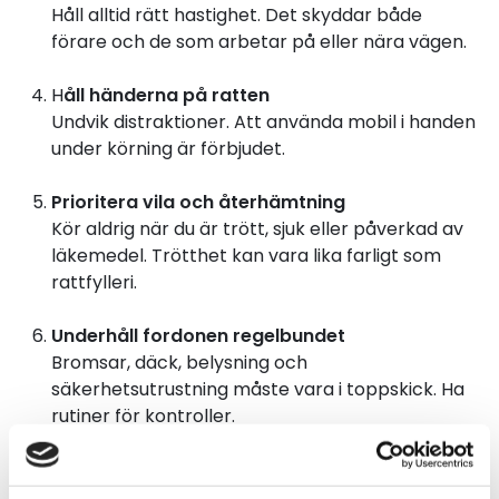
Håll alltid rätt hastighet. Det skyddar både
förare och de som arbetar på eller nära vägen.
H
åll händerna på ratten
Undvik distraktioner. Att använda mobil i handen
under körning är förbjudet.
Prioritera vila och återhämtning
Kör aldrig när du är trött, sjuk eller påverkad av
läkemedel. Trötthet kan vara lika farligt som
rattfylleri.
Underhåll fordonen regelbundet
Bromsar, däck, belysning och
säkerhetsutrustning måste vara i toppskick. Ha
rutiner för kontroller.
Lastsäkring och fritt från lösa föremål
Säkra lasten ordentligt och se till att det inte