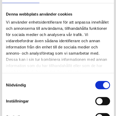
uppdrag.
Samtidigt minskar vi miljöpåverkan genom att undvika
Denna webbplats använder cookies
tomkörningar, omvägar och dubbla transporter – något
Vi använder enhetsidentifierare för att anpassa innehållet
som gynnar både företagen och samhället.
och annonserna till användarna, tillhandahålla funktioner
för sociala medier och analysera vår trafik. Vi
vidarebefordrar även sådana identifierare och annan
information från din enhet till de sociala medier och
Beslutsprocessen och vårt
annons- och analysföretag som vi samarbetar med.
arbete
Dessa kan i sin tur kombinera informationen med annan
information som du har tillhandahållit eller som de har
Dispensfrågor hanteras av flera olika aktörer – från
samlat in när du har använt deras tjänster.
Trafikverket till länsstyrelser och kommuner. Det gör
Samtyckesval
att samordning och tydliga roller är avgörande.
Nödvändig
Sveriges Åkeriföretag arbetar för att:
Driva på för en nationell strategi för
Inställningar
dispenshantering
Säkra bättre digitala verktyg och