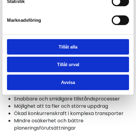
vägledning för företagen
Statistik
Påverka myndigheter och lagstiftare för
att ta bort flaskhalsar
Marknadsföring
Skapa en tydligare dialog mellan bransch
och beslutsfattare
Vad betyder detta för dig som medlem?
Tillåt alla
Tillåt urval
Med ett förbättrat dispenssystem
får du:
Avvisa
Snabbare och smidigare tillståndsprocesser
Möjlighet att ta fler och större uppdrag
Ökad konkurrenskraft i komplexa transporter
Mindre osäkerhet och bättre
planeringsförutsättningar