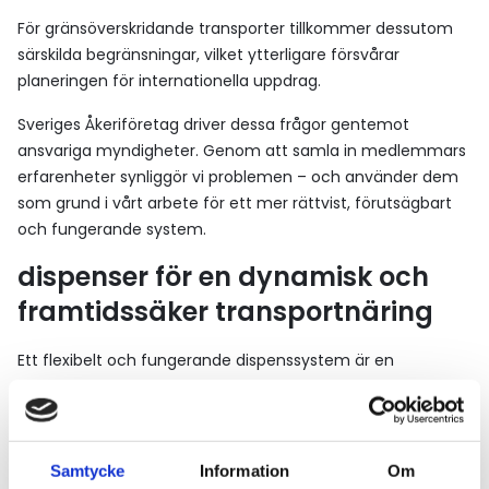
För gränsöverskridande transporter tillkommer dessutom
särskilda begränsningar, vilket ytterligare försvårar
planeringen för internationella uppdrag.
Sveriges Åkeriföretag driver dessa frågor gentemot
ansvariga myndigheter. Genom att samla in medlemmars
erfarenheter synliggör vi problemen – och använder dem
som grund i vårt arbete för ett mer rättvist, förutsägbart
och fungerande system.
dispenser för en dynamisk och
framtidssäker transportnäring
Ett flexibelt och fungerande dispenssystem är en
förutsättning för en levande, innovativ och
konkurrenskraftig åkerinäring. Genom att förbättra
processerna frigör vi kapacitet, minskar onödiga stopp och
ökar möjligheterna att ta på sig nya och mer avancerade
Samtycke
Information
Om