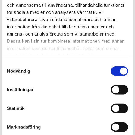
Vägledning och material
och annonserna till användarna, tillhandahålla funktioner
för sociala medier och analysera vår trafik. Vi
vidarebefordrar även sådana identifierare och annan
information från din enhet till de sociala medier och
annons- och analysföretag som vi samarbetar med.
Dessa kan i sin tur kombinera informationen med annan
information som du har tillhandahållit eller som de har
Transporthandledningen
samlat in när du har använt deras tjänster.
Samtyckesval
Ett vägledande dokument i avtalsdialog mellan
Nödvändig
transportör och beställare som tillhandahålls via
Biometria.
Inställningar
Statistik
Bärighetsklasser
Marknadsföring