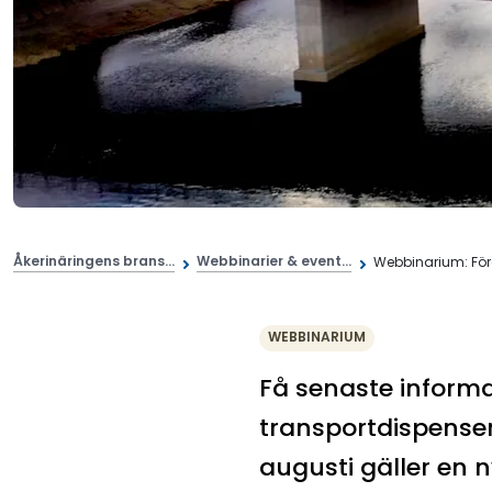
Åkerinäringens brans...
Webbinarier & event...
Webbinarium: Före
WEBBINARIUM
Få senaste inform
transportdispenser
augusti gäller en 