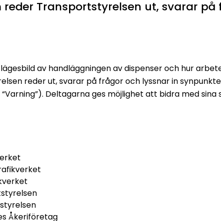
reder Transportstyrelsen ut, svarar på 
l lägesbild av handläggningen av dispenser och hur arbet
elsen reder ut, svarar på frågor och lyssnar in synpunkte
h “Varning”).
Deltagarna ges möjlighet att bidra med sina 
verket
afikverket
kverket
tstyrelsen
tstyrelsen
es Åkeriföretag