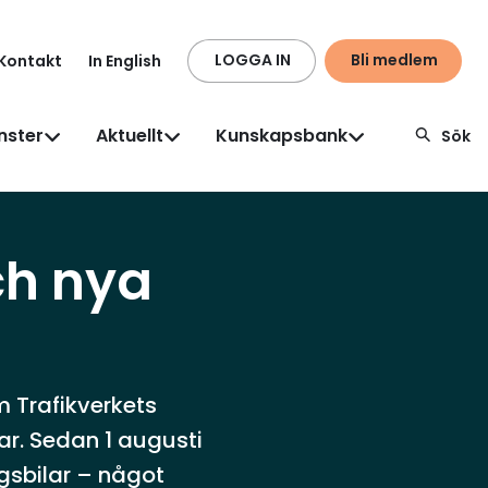
LOGGA IN
Bli medlem
Kontakt
In English
nster
Aktuellt
Kunskapsbank
Sök
ch nya
m Trafikverkets
r. Sedan 1 augusti
gsbilar – något