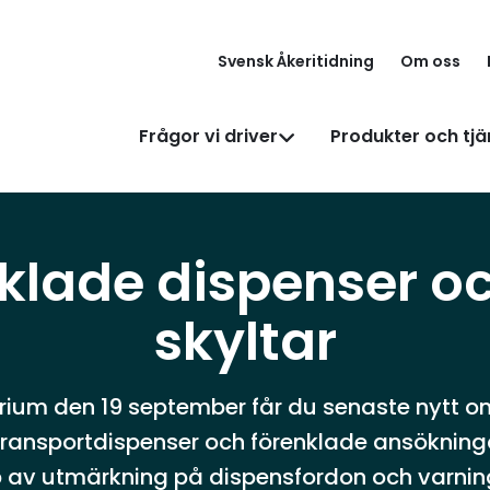
Svensk Åkeritidning
Om oss
Frågor vi driver
Produkter och tjä
klade dispenser o
skyltar
rium den 19 september får du senaste nytt o
ransportdispenser och förenklade ansökninga
yp av utmärkning på dispensfordon och varnin