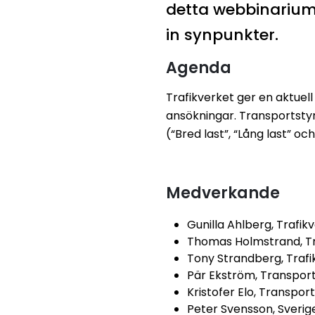
detta webbinarium 
in synpunkter.
Agenda
Trafikverket ger en aktuel
ansökningar.
Transportstyr
(“Bred last”, “Lång last” oc
Medverkande
Gunilla Ahlberg, Trafik
Thomas Holmstrand, Tr
Tony Strandberg, Trafi
Pär Ekström, Transpor
Kristofer Elo, Transpor
Peter Svensson, Sverig