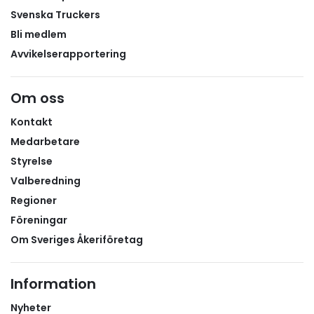
Sveriges Åkeriföretag.– Ibland inser man inte värdet
Svenska Truckers
av något förrän man verkligen behöver det. Jag är
Bli medlem
otroligt tacksam över att ha fått hjälp så snabbt
och att äntligen bli tagen på allvar, avslutar
Avvikelserapportering
medlemmen.
Om oss
Kontakt
Medarbetare
Styrelse
Valberedning
Regioner
Föreningar
Om Sveriges Åkeriföretag
Information
Nyheter