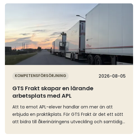
Läs mer
KOMPETENSFÖRSÖRJNING
2026-08-05
GTS Frakt skapar en lärande
arbetsplats med APL
Att ta emot APL-elever handlar om mer än att
erbjuda en praktikplats. För GTS Frakt är det ett sätt
att bidra till åkerinäringens utveckling och samtidigt
skapa en arbetsplats där erfarenhet och kunskap
förs vidare mellan generationer.Som personalchef