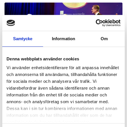
Samtycke
Information
Om
Denna webbplats använder cookies
Ohlssons i Landskrona tar emot Stora Åkeripriset 2026.
Vi använder enhetsidentifierare för att anpassa innehållet
Foto: Mats Hellström.
och annonserna till användarna, tillhandahålla funktioner
för sociala medier och analysera vår trafik. Vi
vidarebefordrar även sådana identifierare och annan
information från din enhet till de sociala medier och
annons- och analysföretag som vi samarbetar med.
Dessa kan i sin tur kombinera informationen med annan
information som du har tillhandahållit eller som de har
Vi vill att människor ska känna sig sedda, få
samlat in när du har använt deras tjänster.
ta ansvar och utvecklas i takt med