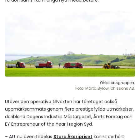
fordon samt lika många nya medarbetare.
Ohlssonsgruppen.
Foto: Märta Bylow, Ohlssons AB.
Utöver den operativa tillväxten har företaget också
uppmärksammats genom flera prestigefyllda utmärkelser,
däribland Dagens Industris Mästargasell, Årets Företag och
EY Entrepreneur of the Year i region Syd.
– Att nu även tilldelas
Stora Åkeripriset
känns oerhört