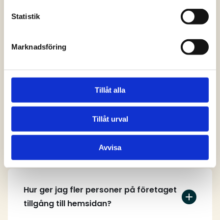
svar
Statistik
Marknadsföring
Vem kan skapa ett användarkonto på
hemsidan?
Tillåt alla
Tillåt urval
Hur skapar jag ett användarkonto?
Avvisa
Hur ger jag fler personer på företaget
tillgång till hemsidan?