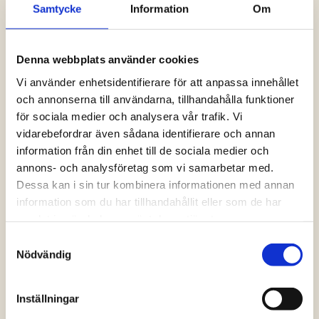
Samtycke
Information
Om
Logga in och ta del av allt som vår hemsida
har att erbjuda. Saknar du dina uppgifter?
Klicka på Logga in och sedan “Glömt
Denna webbplats använder cookies
lösenord” alternativt kontakta oss så hjälper
vi dig!
Vi använder enhetsidentifierare för att anpassa innehållet
och annonserna till användarna, tillhandahålla funktioner
för sociala medier och analysera vår trafik. Vi
Logga in
vidarebefordrar även sådana identifierare och annan
information från din enhet till de sociala medier och
annons- och analysföretag som vi samarbetar med.
Dessa kan i sin tur kombinera informationen med annan
information som du har tillhandahållit eller som de har
samlat in när du har använt deras tjänster.
Samtyckesval
Nödvändig
Inställningar
Vanliga frågor och