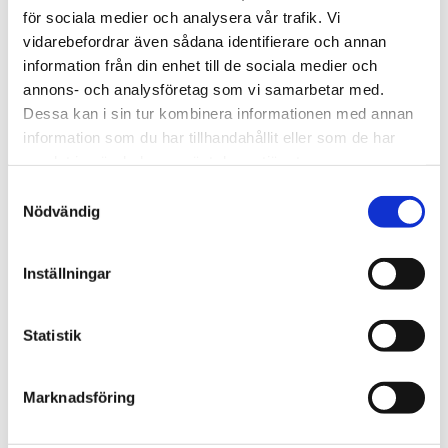
för sociala medier och analysera vår trafik. Vi
Åkerinäringen står redo att samarbeta med politiken,
vidarebefordrar även sådana identifierare och annan
myndigheter och fordonstillverkare för att möjliggöra den
information från din enhet till de sociala medier och
gröna omställningen. Med rätt förutsättningar, relevanta
annons- och analysföretag som vi samarbetar med.
styrmedel och effektiva samarbetsåtgärder kan vi både
Dessa kan i sin tur kombinera informationen med annan
öka tempot i omställningen och utveckla
information som du har tillhandahållit eller som de har
konkurrenskraften för klimateffektiva vägtransporter.
samlat in när du har använt deras tjänster.
Oscar Hyléen
Samtyckesval
VD, Sveriges Åkeriföretag
Nödvändig
Inställningar
Aktuella nyheter
Statistik
Läs mer
Marknadsföring