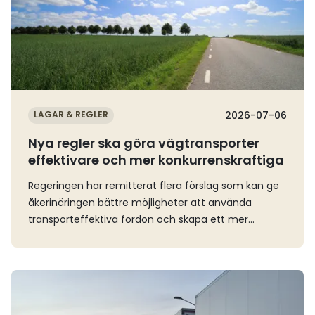
LAGAR & REGLER
2026-07-06
Nya regler ska göra vägtransporter
effektivare och mer konkurrenskraftiga
Regeringen har remitterat flera förslag som kan ge
åkerinäringen bättre möjligheter att använda
transporteffektiva fordon och skapa ett mer
flexibelt nyttjande av vägnätet. Vi ser positivt på
förslagen, som ligger i linje med flera frågor som
näringen har drivit under lång tid.Särskilt
Läs mer
betydelsefullt är förslaget om förändrade regler för
lastbilsekipage som är längre än 24 meter. Genom