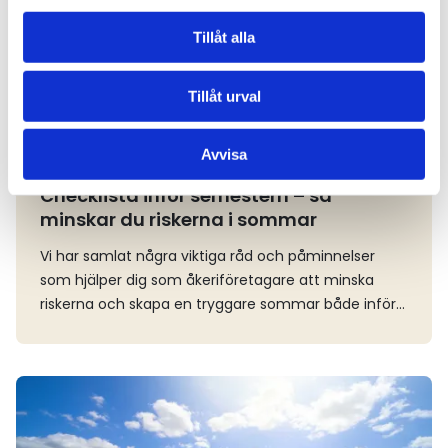
Tillåt alla
Tillåt urval
Avvisa
FÖRETAGANDE
2026-07-10
Checklista inför semestern – så
minskar du riskerna i sommar
Vi har samlat några viktiga råd och påminnelser
som hjälper dig som åkeriföretagare att minska
riskerna och skapa en tryggare sommar både inför
ledigheten och under resten av året. Oavsett om du
är på väg ut på vägarna, ansvarar för verksamheten
eller planerar semestern finns det flera enkla
Läs mer
åtgärder som kan bidra till en säkrare verksamhet
och göra stor skillnad.