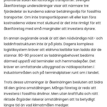
prioriteras sällan klimatvänliga transporter. Sveriges
Åkeriföretags undersökningar visar att närmare tre
fjärdedelar av kunderna saknar betalningsvilja för fossilfria
transporter. Om inte transportköparen vill eller kan föra
kostnaderna vidare mot slutkund är det inte rimligt för ett
åkeriföretag med små marginaler att investera dyrare.
En annan avgörande orsak är att den nödvändiga nät- och
laddinfrastrukturen inte är på plats. Dagens komplexa
logistiksystem kräver att eldrivna lastbilar kan ladda där de
stannar. 80-90 procent av laddningsbehovet bedöms
därmed uppstå vid terminaler och hemmadepåer. Det
kräver en omfattande utbyggnad av nätkapaciteten i
industriområden och på terminalplatser runt om i landet.
Trots dessa utmaningar är åkerinäringen besluten att bidra
till den gröna omställningen. Många företag är redo att
investera i fossilfria drivlinor. Men utan kraftfulla och rätt
riktade åtgärder riskerar omställningen att ta betydligt
längre tid än vad klimatmålen medger.