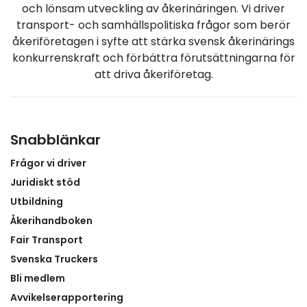
flera olika delar av transport- och
och lönsam utveckling av åkerinäringen. Vi driver
logistikverksamheten. Vilka moment de får
transport- och samhällspolitiska frågor som berör
genomföra beror bland annat på utbildning,
åkeriföretagen i syfte att stärka svensk åkerinärings
erfarenhet och vilka behörigheter de har. Det kan
konkurrenskraft och förbättra förutsättningarna för
handla om att lära sig rutiner i verksamheten,
att driva åkeriföretag.
arbeta med fraktsedlar, lasta och lossa gods och för
de elever som har rätt förutsättningar kan även
körning vara en del av perioden.APL skapar
engagemang i hela organisationenEn viktig del av
Snabblänkar
GTS Frakts APL-arbete är att det inte bara gynnar
Frågor vi driver
eleverna. Även företagets egna medarbetare får en
möjlighet att utvecklas genom att dela med sig av
Juridiskt stöd
sin kunskap och erfarenhet.
Utbildning
Åkerihandboken
Fair Transport
Svenska Truckers
Bli medlem
Avvikelserapportering