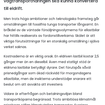
vägtransportnäringen ska kunna konvertera
till eldrift.
Men trots höga ambitioner och teknologiska framsteg går
omställningen till fossilfria tunga transporter långsamt. En
bråkdel av de väntade försäljningsvolymerna för ellastbilar
har hittills realiserats av fordonstillverkarna. Skälet är att
viktiga förutsättningar för en storskalig omställning i själva
verket saknas.
Kostnaderna är en viktig orsak. En eldriven lastbil kostar 2,5
gånger mer än en dieselbil. Även med statligt stöd är
eldrivna lastbilar betydligt dyrare. Det förutspås såväl
prisnedgångar som ökad räckvidd för morgondagens
ellastbilar, men de insikterna understödjer snarare ett
beslut om att avvakta att investera.
Vidare är efterfrågan och betalningsviljan bland
transportköparna begränsad. Trots ambitiösa klimatmål