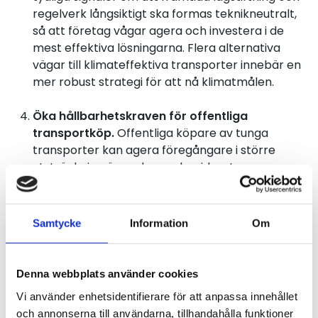
regelverk långsiktigt ska formas teknikneutralt,
så att företag vågar agera och investera i de
mest effektiva lösningarna. Flera alternativa
vägar till klimateffektiva transporter innebär en
mer robust strategi för att nå klimatmålen.
Öka hållbarhetskraven för offentliga
transportköp.
Offentliga köpare av tunga
transporter kan agera föregångare i större
utsträckning än vad som sker idag. Lagen om
offentlig upphandling bör anpassas med krav på
målinriktat hållbarhets- och klimatarbete för
transportleverantörer, motsvarande de i
Samtycke
Information
Om
åkerinäringens hållbarhetscertifiering Fair
Transport. Detta för att stimulera marknaden
och stödja transportföretag som jobbar
Denna webbplats använder cookies
metodiskt med att utveckla sina verksamheter
Vi använder enhetsidentifierare för att anpassa innehållet
för att möta miljö- och klimatmålen.
och annonserna till användarna, tillhandahålla funktioner