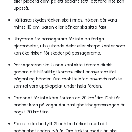
eller placera dem på ett sådant sätt, att fara inte kan
uppstå.
Hållfasta skyddsräcken ska finnas, höjden bör vara
minst 110 cm. Säten eller bänkar ska sitta fast.
Utrymme för passagerare får inte ha farliga
ojämnheter, utskjutande delar eller skarpa kanter som
kan öka risken för skador på passagerarna.
Passagerarna ska kunna kontakta föraren direkt
genom ett tillförlitligt kommunikationssystem ifall
någonting händer. Om mobiltelefon används måste
samtal vara uppkopplat under hela färden.
Fordonet får inte köra fortare än 20 km/tim. Det får
endast köra på vägar där hastighetsbegränsningen är
högst 70 km/tim.
Föraren ska ha fyllt 21 och ha körkort med rätt
behörighet sedan två år. Om traktor med släp ska