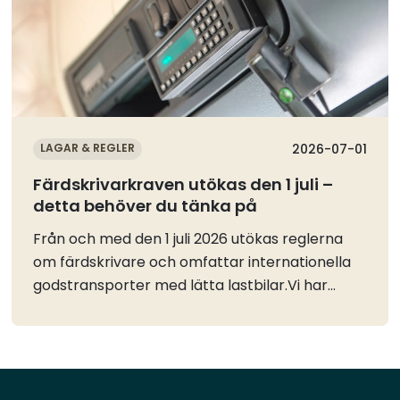
LAGAR & REGLER
2026-07-01
Färdskrivarkraven utökas den 1 juli –
detta behöver du tänka på
Från och med den 1 juli 2026 utökas reglerna
om färdskrivare och omfattar internationella
godstransporter med lätta lastbilar.Vi har
tidigare informerat om de nya reglerna, EU´s
vägledning och Transportstyrelsens
information. Se vår tidigare nyhet och
information.Nu vill vi påminna om några viktiga