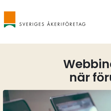
Webbina
när fö