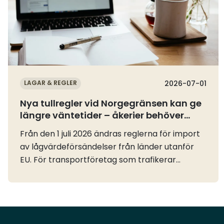
LAGAR & REGLER
2026-07-01
Nya tullregler vid Norgegränsen kan ge
längre väntetider – åkerier behöver
planera i god tid
Från den 1 juli 2026 ändras reglerna för import
av lågvärdeförsändelser från länder utanför
EU. För transportföretag som trafikerar
Norgegränsen kan förändringen innebära
betydligt längre väntetider om man inte
förbereder sin tullhantering.Tullfriheten för
försändelser med ett värde på högst 150 euro