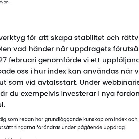
vän...
 verktyg för att skapa stabilitet och rättvi
 Men vad händer när uppdragets förutsä
27 februari genomförde vi ett uppfölja
upade oss i hur index kan användas när v
 ut som vid avtalsstart. Under webbinari
är du exempelvis investerar i nya fordon
l.
ll dig som redan har grundläggande kunskap om index och 
örutsättningarna förändras under pågående uppdrag.