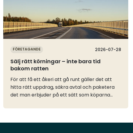
FÖRETAGANDE
2026-07-28
Sälj rätt körningar – inte bara tid
bakom ratten
För att få ett åkeri att gå runt gäller det att
hitta rätt uppdrag, säkra avtal och paketera
det man erbjuder på ett sätt som köparna
förstår. Våra ambassadörer berättar och delar
med sig av sina bästa tips.Ha kunder klara när
du startarEbba: Det viktigaste är att ha en
kundkrets klar redan innan du startar, då har