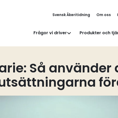
Svensk Åkeritidning
Om oss
Frågor vi driver
Produkter och tjä
rie: Så använder 
rutsättningarna fö