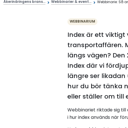
Åkerinäringens brans...
Webbinarier & event...
Webbinarie: Så an
WEBBINARIUM
Index är ett viktigt
transportaffären.
längs vägen? Den 
Index där vi fördj
längre ser likadan
hur du bör tänka n
eller ställer om till e
Webbinariet riktade sig ti
i hur index används när f