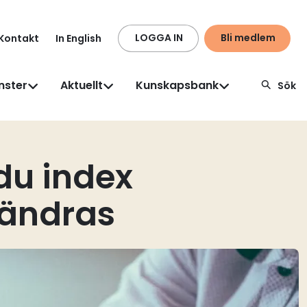
LOGGA IN
Bli medlem
Kontakt
In English
nster
Aktuellt
Kunskapsbank
Sök
du index
rändras