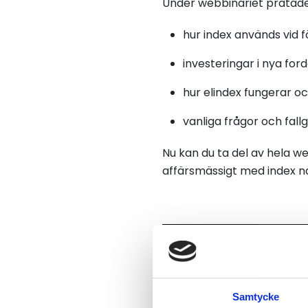
Under webbinariet pratade
hur index används vid 
investeringar i nya fo
hur elindex fungerar o
vanliga frågor och fallg
Nu kan du ta del av hela w
affärsmässigt med index nä
Samtycke