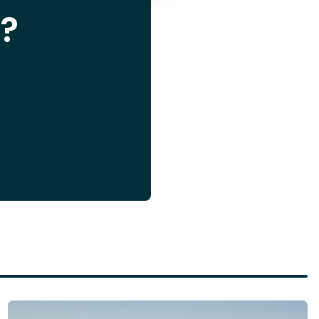
?
Läs mer