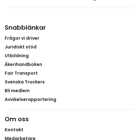
automatklarering. När deklarationerna uppfyller
kraven kan Tullverkets system fatta beslut
automatiskt utan manuell handläggning, vilket
avsevärt minskar risken för väntetider.Ju mer
Snabblänkar
förberett underlaget är innan transporten når
Frågor vi driver
gränsen, desto större är möjligheten till en smidig
tullprocess.Tullverket rekommenderar transit till
Juridiskt stöd
tullager eller lageranläggningFör transporter med
Utbildning
många lågvärdeförsändelser rekommenderar
Åkerihandboken
Tullverket att godset i stället transiteras vidare till en
Fair Transport
anläggning för tillfällig lagring, där varorna sedan
Svenska Truckers
kan hänföras till övergång till fri omsättning med
Bli medlem
möjlighet till automatklarering.I praktiken innebär
detta att transportören kan fortsätta till ett tullager
Avvikelserapportering
eller en godkänd lageranläggning i stället för att
riskera långa stopp vid gränsen.Fördelarna är
Om oss
flera:Undviker långa stillestånd vid
tullkontoret.Leveransprecisionen förbättras.Fordon
Kontakt
och förare kan utnyttjas mer effektivt. Planera i god
Medarbetare