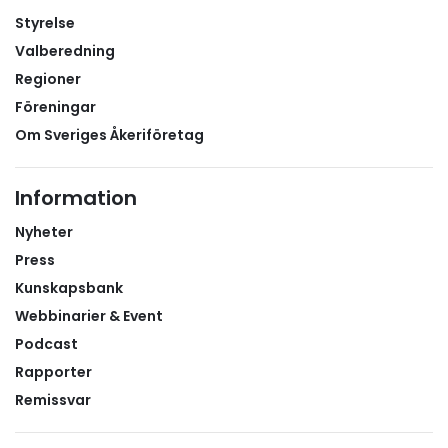
tidDen nya tullhanteringen ställer högre krav på
Styrelse
planering och administration i hela transportkedjan.
Valberedning
Vi rekommenderar därför medlemsföretagen att i
Regioner
god tid analysera vilka transporter som kan beröras,
Föreningar
säkerställa att deklarationsflöden fungerar och
undersöka möjligheterna att använda transit och
Om Sveriges Åkeriföretag
tullagerlösningar där det är lämpligt.För företag med
omfattande trafik över Norgegränsen kan rätt
Information
förberedelser vara avgörande för att undvika
köbildning, onödiga väntetider och ökade
Nyheter
transportkostnader under hösten och vintern. Läs
Press
Kunskapsbank
Webbinarier & Event
Podcast
Rapporter
Remissvar