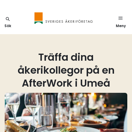
Sök
Meny
Träffa dina
åkerikollegor på en
AfterWork i Umeå