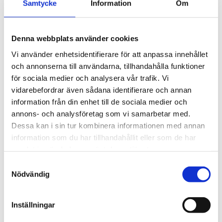
Samtycke
Information
Om
Marie Jersgren
010-510 54 03
marie.jersgren@akeri.se
Denna webbplats använder cookies
Vi använder enhetsidentifierare för att anpassa innehållet
och annonserna till användarna, tillhandahålla funktioner
för sociala medier och analysera vår trafik. Vi
vidarebefordrar även sådana identifierare och annan
Är du sugen på
information från din enhet till de sociala medier och
annons- och analysföretag som vi samarbetar med.
mer?
Dessa kan i sin tur kombinera informationen med annan
information som du har tillhandahållit eller som de har
samlat in när du har använt deras tjänster.
Här hittar du alla våra aktuella webbinarier
Samtyckesval
och event.
Nödvändig
Inställningar
Till våra webbinarier och event