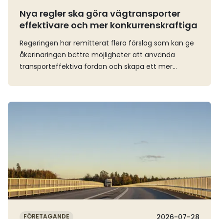
Nya regler ska göra vägtransporter
effektivare och mer konkurrenskraftiga
Regeringen har remitterat flera förslag som kan ge
åkerinäringen bättre möjligheter att använda
transporteffektiva fordon och skapa ett mer
flexibelt nyttjande av vägnätet. Vi ser positivt på
förslagen, som ligger i linje med flera frågor som
näringen har drivit under lång tid.Särskilt
Läs mer
betydelsefullt är förslaget om förändrade regler för
lastbilsekipage som är längre än 24 meter. Genom
nya längdregler för vissa släpvagnar och
påhängsvagnar kan fler typer av långa
fordonskombinationer tillåtas på svenska vägar.Det
ger åkeriföretagen större flexibilitet att välja den
fordonskombination som är bäst lämpad för
transportuppdraget. Att kunna transportera mer
gods med mindre resursåtgång kan bidra till ökad
FÖRETAGANDE
2026-07-28