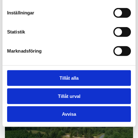
Inställningar
Statistik
KOMPETENSFÖRSÖRJNING
2026-07-30
Marknadsföring
MLC Transport låter elever växa in i
chaufförsrollen
För MLC Transport i Västerås är APL en naturlig del av
Tillåt alla
företagets långsiktiga arbete med
kompetensförsörjning. Genom ett nära samarbete
med transportutbildningar vill företaget ge elever
Tillåt urval
en bra start i yrkeslivet och samtidigt bidra till att
säkra framtidens kompetens i åkerinäringen.– Vi ser
Läs mer
Avvisa
inte arbetsplatsförlagt lärande som en tillfällig
praktik, utan som en långsiktig investering i både
vårt företag och i hela transportbranschen, säger