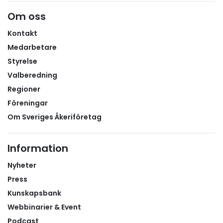
på arbetsplatsförlagt lärande ger resultat. Andreas
Om oss
menar att APL spelar en avgörande roll för hela
näringens framtida kompetensförsörjning.
Kontakt
Medarbetare
Styrelse
Valberedning
Regioner
Föreningar
Om Sveriges Åkeriföretag
Information
Nyheter
Press
Kunskapsbank
Webbinarier & Event
Podcast