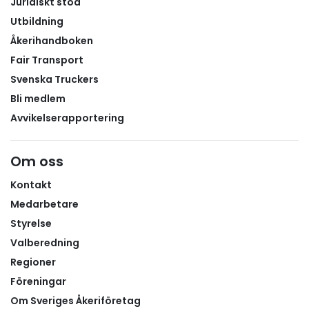
tullagerlösningar där det är lämpligt.För företag med
ansökan finns hos Trafikverket.
Juridiskt stöd
omfattande trafik över Norgegränsen kan rätt
Utbildning
förberedelser vara avgörande för att undvika
Åkerihandboken
köbildning, onödiga väntetider och ökade
Fair Transport
transportkostnader under hösten och vintern. Läs
Svenska Truckers
Bli medlem
Avvikelserapportering
Om oss
Kontakt
Medarbetare
Styrelse
Valberedning
Regioner
Föreningar
Om Sveriges Åkeriföretag