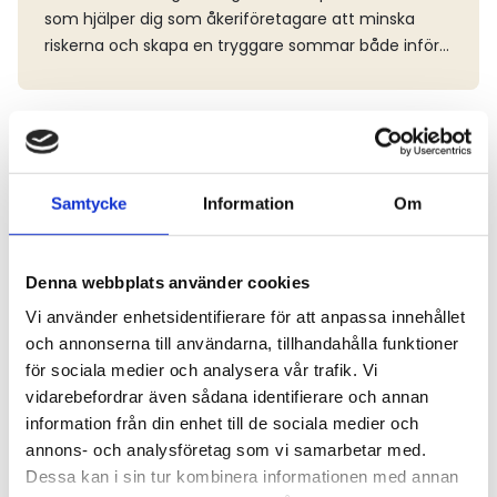
som hjälper dig som åkeriföretagare att minska
riskerna och skapa en tryggare sommar både inför
ledigheten och under resten av året. Oavsett om du
är på väg ut på vägarna, ansvarar för verksamheten
eller planerar semestern finns det flera enkla
Läs mer
åtgärder som kan bidra till en säkrare verksamhet
och göra stor skillnad.
Samtycke
Information
Om
Denna webbplats använder cookies
Vi använder enhetsidentifierare för att anpassa innehållet
och annonserna till användarna, tillhandahålla funktioner
för sociala medier och analysera vår trafik. Vi
LAGAR & REGLER
2026-07-01
vidarebefordrar även sådana identifierare och annan
information från din enhet till de sociala medier och
Nya tullregler vid Norgegränsen kan ge
annons- och analysföretag som vi samarbetar med.
längre väntetider – åkerier behöver
Dessa kan i sin tur kombinera informationen med annan
planera i god tid