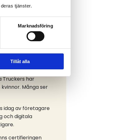
deras tjänster.
hället. Den är
es ekonomi. Näringen
Marknadsföring
och sysselsätter
ng där företag
tt minska branschens
Tillåt alla
 denna övergång.
a Truckers har
h kvinnor. Många ser
vs idag av företagare
g och digitala
igare.
ns certifieringen