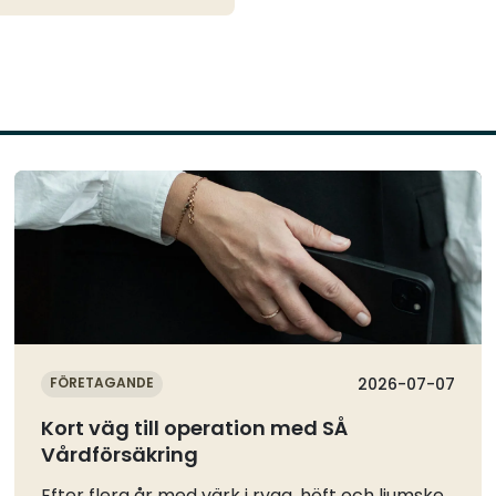
Läs mer
FÖRETAGANDE
2026-07-07
Kort väg till operation med SÅ
Vårdförsäkring
Efter flera år med värk i rygg, höft och ljumske