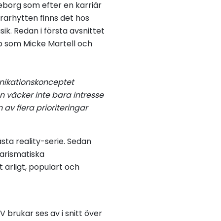
eborg som efter en karriär
örarhytten finns det hos
ik. Redan i första avsnittet
pp som Micke Martell och
unikationskonceptet
n väcker inte bara intresse
n av flera prioriteringar
ta reality-serie. Sedan
arismatiska
 ärligt, populärt och
 TV brukar ses av i snitt över