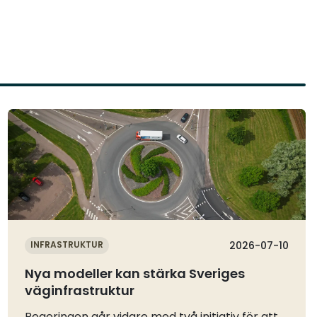
Läs mer
INFRASTRUKTUR
2026-07-10
Nya modeller kan stärka Sveriges
väginfrastruktur
Regeringen går vidare med två initiativ för att