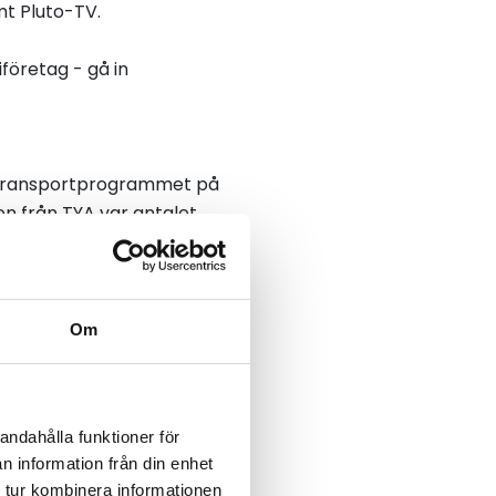
amt Pluto-TV.
företag - gå in
 transportprogrammet
på
en från TYA var
antalet
delen tjejer på
sportprogrammet
 och uppåt.
Om
andahålla funktioner för
n information från din enhet
 tur kombinera informationen