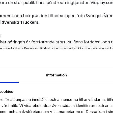
igare en stor publik finns på streamingtjänsten Viaplay s
mmet och bakgrunden till satsningen från Sveriges Åkeri
| Svenska Truckers.
ör
åkerinäringen är fortfarande stort. Nu finns
fordons- och
sieskolor i Sverige.
Enligt den senaste Skolledarrapport
t 2024/2025 4 074 respektive 2 210 och glädjande var an
rocent. Enligt samma rapport får 85 procent på tran
ufför direkt efter examen. I nio län är siffran 90 procent
Information
cookies
e för att anpassa innehållet och annonserna till användarna, tillh
vår trafik. Vi vidarebefordrar även sådana identifierare och anna
inäringen
nnons- och analysföretag som vi samarbetar med. Dessa kan i sin