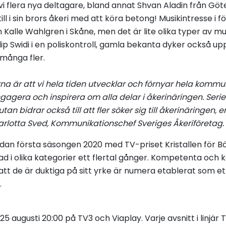
i flera nya deltagare, bland annat Shvan Aladin från Göt
ll i sin brors åkeri med att köra betong! Musikintresse i f
h Kalle Wahlgren i Skåne, men det är lite olika typer av mus
lip Swidi i en poliskontroll, gamla bekanta dyker också u
 många fler.
na är att vi hela tiden utvecklar och förnyar hela komm
gagera och inspirera om alla delar i åkerinäringen. Serie
tan bidrar också till att fler söker sig till åkerinäringen, e
rlotta Sved, Kommunikationschef Sveriges Åkeriföretag.
n första säsongen 2020 med TV-priset Kristallen för Bäs
d i olika kategorier ett flertal gånger.
Kompetenta och k
tt de är duktiga på sitt yrke är numera etablerat som ett
m.
25 augusti 20:00 på TV3 och Viaplay.
Varje avsnitt i linjär