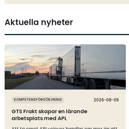
Aktuella nyheter
Läs mer
KOMPETENSFÖRSÖRJNING
2026-08-05
GTS Frakt skapar en lärande
arbetsplats med APL
Att ta emot APL-elever handlar om mer än att