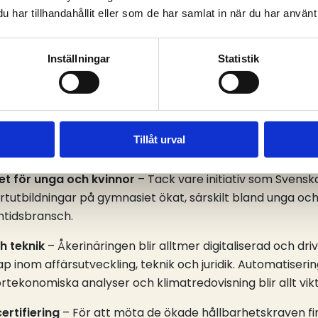
har tillhandahållit eller som de har samlat in när du har använt 
else
– Åkerinäringen är en grundpelare i det svenska sam
, sysselsättning och tillväxt och därmed för hela Sverig
Inställningar
Statistik
iljarder kronor, motsvarande omkring 4 procent av BNP, 
er.
ällning
– Åkerinäringen är mitt i en stor klimatomställni
ia drivmedel, elektrifiering och högkapacitetsfordon för a
Tillåt urval
iges Åkeriföretag arbetar aktivt för att stötta företag i
et för unga och kvinnor
– Tack vare initiativ som Svensk
ortutbildningar på gymnasiet ökat, särskilt bland unga oc
mtidsbransch.
h teknik
– Åkerinäringen blir alltmer digitaliserad och dri
 inom affärsutveckling, teknik och juridik. Automatiserin
tekonomiska analyser och klimatredovisning blir allt vikt
ertifiering
– För att möta de ökade hållbarhetskraven fin