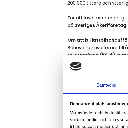
200 000 tittare och ytterl
För att läsa mer om progra
på
Sveriges Åkeriföretag 
Om att bli lastbilschauff
Behovet av nya förare till 
rekordmånga (101 st) gymna
sökande och antagna läsåre
transportprogrammet 33 p
anställning som lastbilscha
Samtycke
Denna webbplats använder 
Vi använder enhetsidentifierar
sociala medier och analysera 
Fem fakta om åker
till de sociala medier och a