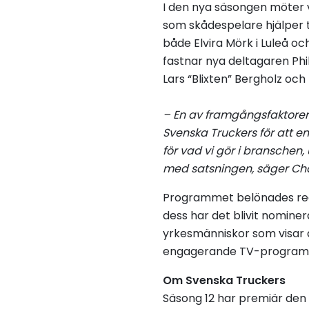
I den nya säsongen möter v
som skådespelare hjälper ti
både Elvira Mörk i Luleå oc
fastnar nya deltagaren Phi
Lars “Blixten” Bergholz och
– En av framgångsfaktorer
Svenska Truckers för att en
för vad vi gör i branschen, u
med satsningen, säger Cha
Programmet belönades reda
dess har det blivit nominera
yrkesmänniskor som visar a
engagerande TV-progra
Om Svenska Truckers
Säsong 12 har premiär den 