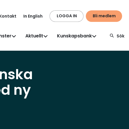
LOGGA IN
Bli medlem
Kontakt
In English
nster
Aktuellt
Kunskapsbank
Sök
nska
ed ny