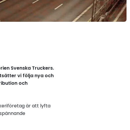
erien Svenska Truckers.
sätter vi följa nya och
ibution och
riföretag är att lyfta
h spännande