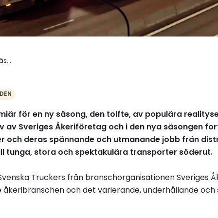
s...
DEN
miär för en ny säsong, den tolfte, av populära realitys
iv av Sveriges Åkeriföretag och i den nya säsongen fort
er och deras spännande och utmanande jobb från distr
till tunga, stora och spektakulära transporter söderut.
venska Truckers från branschorganisationen Sveriges Åke
 åkeribranschen och det varierande, underhållande oc