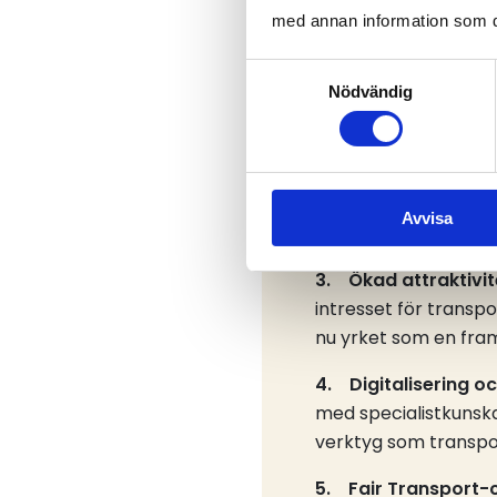
med annan information som du 
1. Ekonomisk betyd
avgörande för handel
Samtyckesval
Nödvändig
omsätter cirka 170 m
över 225 000 person
2. Hållbarhetsomst
investerar i fossilfr
Avvisa
klimatpåverkan. Sver
3. Ökad attraktivit
intresset för transp
nu yrket som en fra
4. Digitalisering oc
med specialistkunskap
verktyg som transpor
5. Fair Transport-c