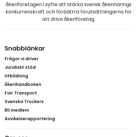
yrket redan under utbildningen.– APL är en av de
åkeriföretagen i syfte att stärka svensk åkerinärings
viktigaste delarna i utbildningen. Eleverna får
konkurrenskraft och förbättra förutsättningarna för
omsätta sina kunskaper i praktiken samtidigt som vi
att driva åkeriföretag.
företag får möjlighet att visa hur yrket ser ut i
verkligheten. Vi insåg tidigt att vi själva måste vara
med och utbilda nästa generation. Samtidigt får vi
möjlighet att lära känna framtida medarbetare
Snabblänkar
redan under utbildningen, säger Andreas.Praktisk
Frågor vi driver
erfarenhet i verkliga transporterUnder sin APL-period
får eleverna följa företagets chaufförer i det dagliga
Juridiskt stöd
arbetet och prova på många olika delar av yrket.
Utbildning
Det handlar bland annat om säkerhetsarbete,
Åkerihandboken
dagliga fordonskontroller, lastsäkring,
Fair Transport
kundbemötande, planering och logistik samt
Svenska Truckers
dokumentation i digitala system. Foto: MLC
Bli medlem
Transport. – Vi vill ge eleverna en så bred bild av
yrket som möjligt. Uppgifterna anpassas alltid efter
Avvikelserapportering
elevernas kunskap och erfarenhet. Det kan till
exempel handla om att eleverna får en inblick i