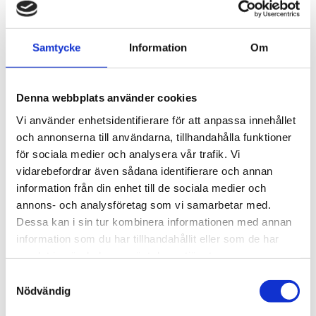
Samtycke
Information
Om
KOMPETENSFÖRSÖRJNING
2026-08-05
Denna webbplats använder cookies
GTS Frakt skapar en lärande
Vi använder enhetsidentifierare för att anpassa innehållet
arbetsplats med APL
och annonserna till användarna, tillhandahålla funktioner
för sociala medier och analysera vår trafik. Vi
Att ta emot APL-elever handlar om mer än att
vidarebefordrar även sådana identifierare och annan
erbjuda en praktikplats. För GTS Frakt är det ett sätt
information från din enhet till de sociala medier och
att bidra till åkerinäringens utveckling och samtidigt
annons- och analysföretag som vi samarbetar med.
skapa en arbetsplats där erfarenhet och kunskap
Dessa kan i sin tur kombinera informationen med annan
förs vidare mellan generationer.Som personalchef
information som du har tillhandahållit eller som de har
arbetar Mattias Carlsson bland annat med
Läs mer
samlat in när du har använt deras tjänster.
rekrytering och personalfrågor. En viktig del i hans
Samtyckesval
roll är att hitta nya vägar för att möta företagets
Nödvändig
framtida kompetensförsörjning, där APL har blivit en
viktig del av arbetet.– Vi tar emot både