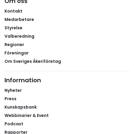
Om oss
container- och återvinningstransporter och hur
frågor som ekonomi, kvalitet och hållbarhet
Kontakt
påverkar verksamheten. Dessutom får de möjlighet
Medarbetare
att övningsköra tillsammans med företagets
Styrelse
handledare, med upplägg anpassat efter elevens
Valberedning
erfarenhet och utbildningsnivå, förklarar Andreas.En
Regioner
del av arbetslagetEn viktig ambition är att eleverna
Föreningar
ska känna sig som en del av verksamheten under
sin praktik.– Det vi oftast får höra är att eleverna
Om Sveriges Åkeriföretag
uppskattar att de blir en del av arbetslaget. Vi
försöker ge dem ansvar utifrån deras
Information
förutsättningar och låta dem känna att de verkligen
bidrar. Att eleverna får variation i sina
Nyheter
arbetsuppgifter och möjligheten att följa erfarna
Press
chaufförer lyfts också ofta fram som uppskattade
Kunskapsbank
delar av APL-perioden, säger Andreas.Samverkan
Webbinarier & Event
med skolan skapar kvalitetMLC Transport har ett
Podcast
nära samarbete med flera transportutbildningar,
Rapporter
framför allt Edströmska gymnasiet. Genom arbetet i