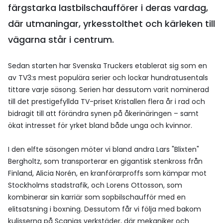
färgstarka lastbilschaufförer i deras vardag,
där utmaningar, yrkesstolthet och kärleken till
vägarna står i centrum.
Sedan starten har Svenska Truckers etablerat sig som en
av TV3:s mest populära serier och lockar hundratusentals
tittare varje säsong. Serien har dessutom varit nominerad
till det prestigefyllda TV-priset Kristallen flera år i rad och
bidragit till att förändra synen på åkerinäringen – samt
ökat intresset för yrket bland både unga och kvinnor.
I den elfte säsongen möter vi bland andra Lars "Blixten"
Bergholtz, som transporterar en gigantisk stenkross från
Finland, Alicia Norén, en kranförarproffs som kämpar mot
Stockholms stadstrafik, och Lorens Ottosson, som
kombinerar sin karriär som sopbilschaufför med en
elitsatsning i boxning. Dessutom får vi följa med bakom
kulisserna på Scanias verkstäder, där mekaniker och