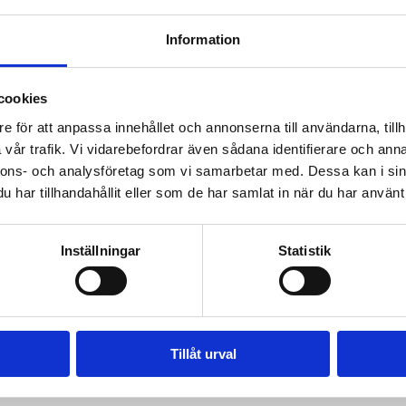
ral del av samhällsekonomin och en förutsättning för fö
ill Sveriges Åkeriföretags arbete i en tid när branschen sp
Information
llsfrågor, säger Simon Palme.
cookies
e för att anpassa innehållet och annonserna till användarna, tillh
vår trafik. Vi vidarebefordrar även sådana identifierare och anna
nnons- och analysföretag som vi samarbetar med. Dessa kan i sin
har tillhandahållit eller som de har samlat in när du har använt 
Inställningar
Statistik
Tillåt urval