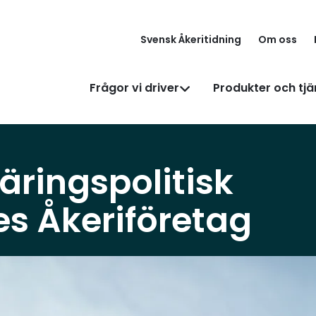
Svensk Åkeritidning
Om oss
Frågor vi driver
Produkter och tjä
äringspolitisk
es Åkeriföretag