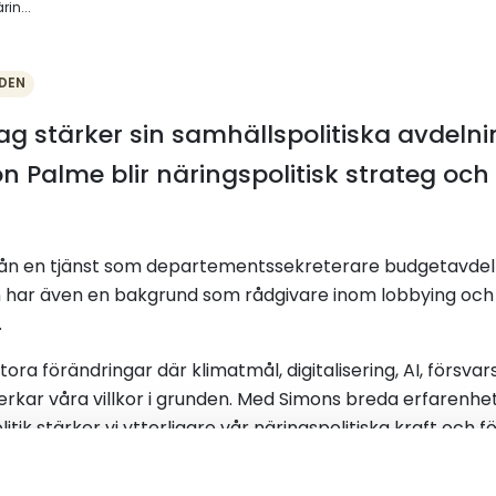
in...
DEN
tag stärker sin samhällspolitiska avdel
Palme blir näringspolitisk strateg och b
n en tjänst som departementssekreterare budgetavdel
 har även en bakgrund som rådgivare inom lobbying och
.
stora förändringar där klimatmål, digitalisering, AI, förs
rkar våra villkor i grunden. Med Simons breda erfarenhe
litik stärker vi ytterligare vår näringspolitiska kraft och
amhällsbärande bransch, säger Oscar Hyléen, vd, Sveriges