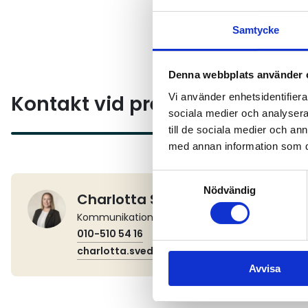
– Åkerinäringen är en cent
ser fram emot att ansluta t
Samtycke
viktiga närings- och samhä
Denna webbplats använder 
Vi använder enhetsidentifierar
Kontakt vid pressfrågor
sociala medier och analysera 
till de sociala medier och a
med annan information som du 
Samtyckesval
Nödvändig
Charlotta Sved
Kommunikationschef
010-510 54 16
charlotta.sved@akeri.se
Avvisa