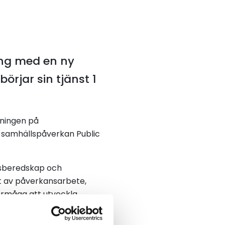
ning med en ny
örjar sin tjänst 1
ningen på
 samhällspåverkan Public
varsberedskap och
t av påverkansarbete,
 förmåga att utveckla
 Åkeriföretag.