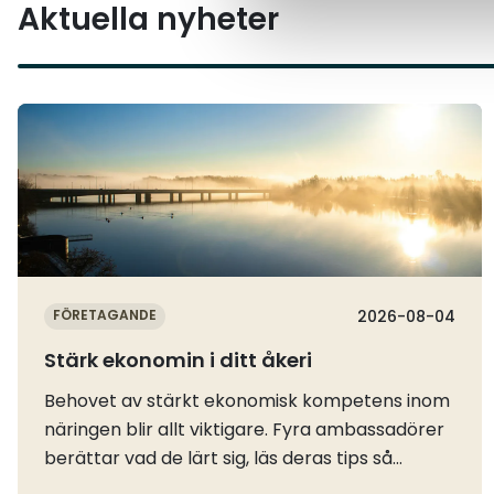
Aktuella nyheter
Läs mer
FÖRETAGANDE
2026-08-04
Stärk ekonomin i ditt åkeri
Behovet av stärkt ekonomisk kompetens inom
näringen blir allt viktigare. Fyra ambassadörer
berättar vad de lärt sig, läs deras tips så
behöver du inte göra samma misstag.Räkna