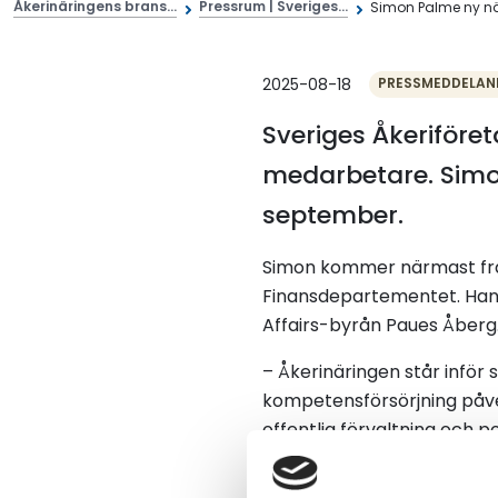
Åkerinäringens brans...
Pressrum | Sveriges...
Simon Palme ny när
2025-08-18
PRESSMEDDELAN
Sveriges Åkeriföre
medarbetare. Simon 
september.
Simon kommer närmast frå
Finansdepartementet. Han
Affairs-byrån Paues Åberg
– Åkerinäringen står inför 
kompetensförsörjning påve
offentlig förvaltning och po
förutsättningarna för en s