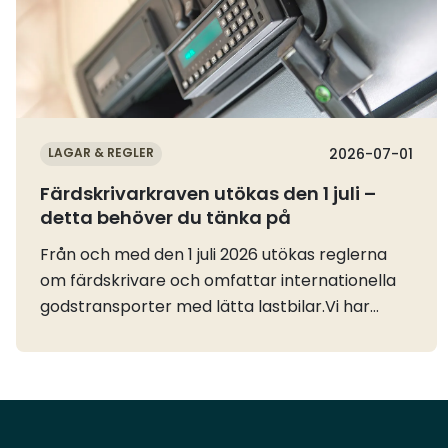
LAGAR & REGLER
2026-07-01
Färdskrivarkraven utökas den 1 juli –
detta behöver du tänka på
Från och med den 1 juli 2026 utökas reglerna
om färdskrivare och omfattar internationella
godstransporter med lätta lastbilar.Vi har
tidigare informerat om de nya reglerna, EU´s
vägledning och Transportstyrelsens
information. Se vår tidigare nyhet och
information.Nu vill vi påminna om några viktiga
förtydliganden eftersom vi fortsatt får många