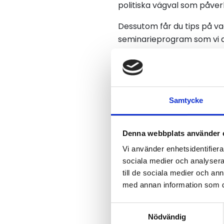
politiska vägval som påver
Dessutom får du tips på vad
seminarieprogram som vi an
branschmötesplats.
Samtycke
Denna webbplats använder 
Följ med i diskussi
Vi använder enhetsidentifierar
sociala medier och analysera 
till de sociala medier och a
med annan information som du 
Samtyckesval
Nödvändig