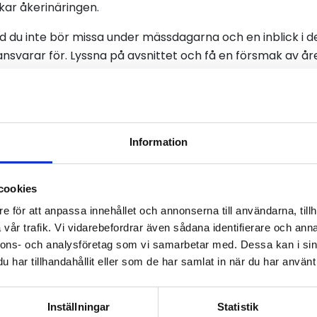
kar åkerinäringen.
 du inte bör missa under mässdagarna och en inblick i det
svarar för. Lyssna på avsnittet och få en försmak av år
Information
Lyssna på avsnittet
cookies
onen om de viktigaste frågorna för åkerinäringen. Direkt 
e för att anpassa innehållet och annonserna till användarna, tillh
vår trafik. Vi vidarebefordrar även sådana identifierare och anna
experter.
nnons- och analysföretag som vi samarbetar med. Dessa kan i sin
har tillhandahållit eller som de har samlat in när du har använt 
Lyssna på avsnittet
Inställningar
Statistik