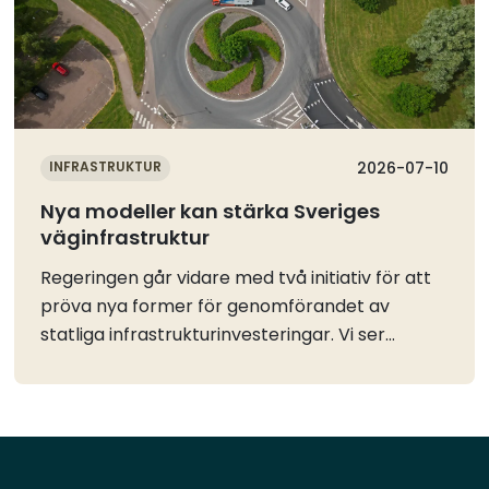
INFRASTRUKTUR
2026-07-10
Nya modeller kan stärka Sveriges
väginfrastruktur
Regeringen går vidare med två initiativ för att
pröva nya former för genomförandet av
statliga infrastrukturinvesteringar. Vi ser
positivt på möjligheten att utveckla nya
arbetssätt som kan korta ledtider, stärka
kostnadskontrollen och snabbare skapa nytta
för näringslivets och samhällets
godstransporter.Trafikverket får i uppdrag att