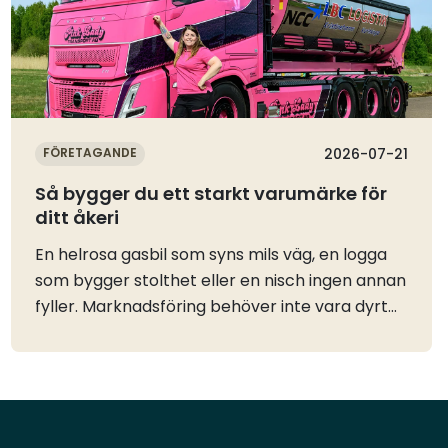
FÖRETAGANDE
2026-07-21
Så bygger du ett starkt varumärke för
ditt åkeri
En helrosa gasbil som syns mils väg, en logga
som bygger stolthet eller en nisch ingen annan
fyller. Marknadsföring behöver inte vara dyrt
eller komplicerat, men det måste göras och
speciellt i uppstarten av ditt eget åkeri. Våra
ambassadörer berättar och delar med sig av
sina bästa tips.Bygg ett varumärke som syns
och hitta din nischJessica: När jag kör runt i en