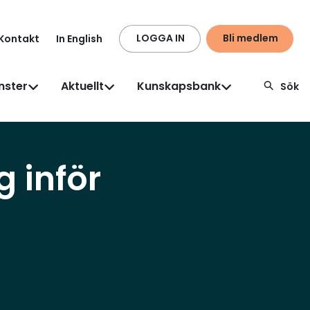
LOGGA IN
Bli medlem
Kontakt
In English
nster
Aktuellt
Kunskapsbank
Sök
 inför