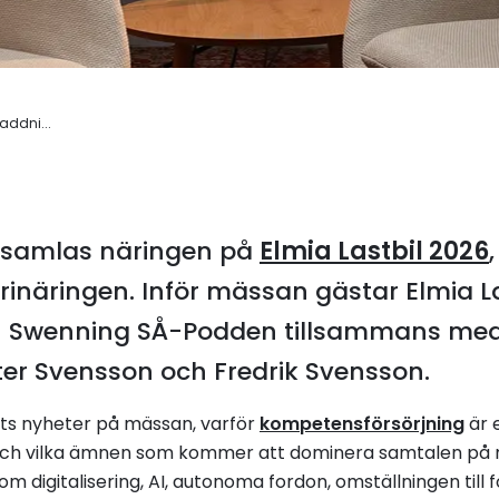
addni...
 samlas näringen på
Elmia Lastbil 2026
rinäringen. Inför mässan gästar Elmia La
rn Swenning SÅ-Podden tillsammans med
ter Svensson och Fredrik Svensson.
rets nyheter på mässan, varför
kompetensförsörjning
är 
 och vilka ämnen som kommer att dominera samtalen på m
 digitalisering, AI, autonoma fordon, omställningen till f