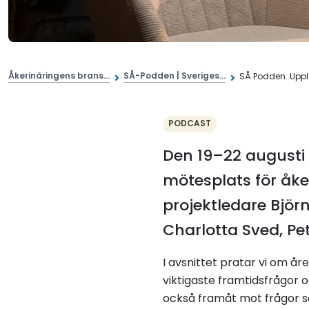
Åkerinäringens brans...
SÅ-Podden | Sveriges...
SÅ Podden: Uppl
PODCAST
Den 19–22 augusti
mötesplats för åke
projektledare Bjö
Charlotta Sved, Pe
I avsnittet pratar vi om å
viktigaste framtidsfrågor
också framåt mot frågor som