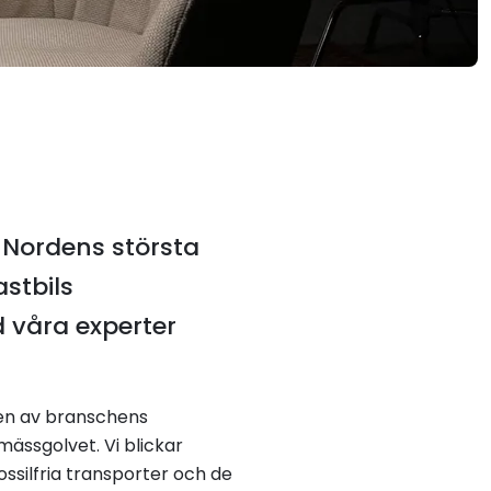
, Nordens största
stbils
 våra experter
en av branschens
ässgolvet. Vi blickar
ossilfria transporter och de