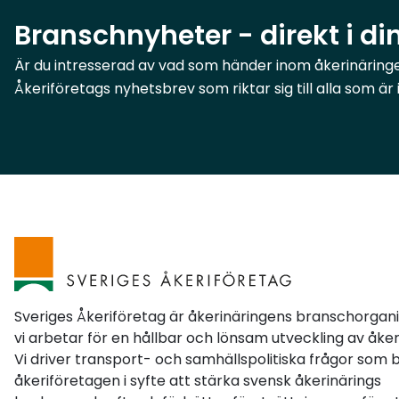
frågor från medlemsföretag.Totalvikten avgör
Branschnyheter - direkt i di
– inte den aktuella bruttoviktenEn
återkommande fråga gäller om det är
Är du intresserad av vad som händer inom åkerinäringen
fordonets bruttovikt eller totalvikt som ligger
Åkeriföretags nyhetsbrev som riktar sig till alla som ä
till grund för reglerna.Bestämmelserna om
kör- och vilotider samt färdskrivare utgår från
fordonets högsta tillåtna vikt, det vill säga
fordonets totalvikt, inklusive eventuell släpvagn
eller påhängsvagn. Det är alltså inte den vikt
fordonet faktiskt har vid det enskilda
transporttillfället som avgör om reglerna
gäller.Varningsbilar och VTL omfattas inte av
något generellt undantagVi har även fått
frågor om varningsbilar och
Sveriges Åkeriföretag är åkerinäringens branschorgan
vägtransportledarfordon (VTL).Det finns inget
vi arbetar för en hållbar och lönsam utveckling av åker
Vi driver transport- och samhällspolitiska frågor som 
generellt undantag för dessa fordon. Det är i
åkeriföretagen i syfte att stärka svensk åkerinärings
stället fordonets konstruktion och