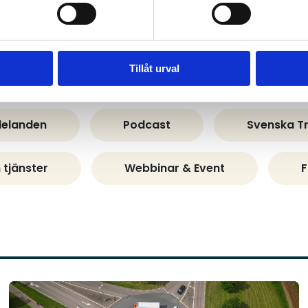
Upptäck mer aktuellt
Tillåt urval
elanden
Podcast
Svenska T
 tjänster
Webbinar & Event
F
Läs mer