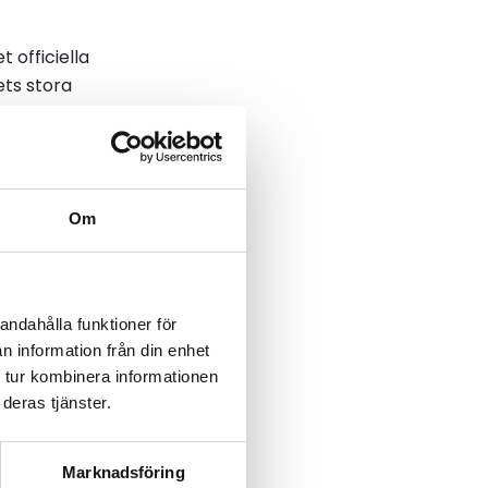
 officiella
ets stora
Om
från branschens egna
andahålla funktioner för
n information från din enhet
 tur kombinera informationen
deras tjänster.
Marknadsföring