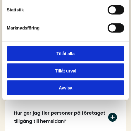
svar
Statistik
Marknadsföring
Vem kan skapa ett användarkonto på
hemsidan?
Tillåt alla
Tillåt urval
Hur skapar jag ett användarkonto?
Avvisa
Hur ger jag fler personer på företaget
tillgång till hemsidan?