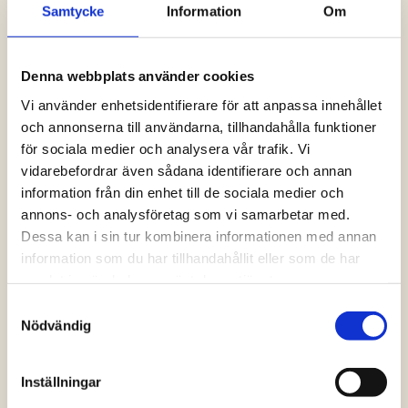
Samtycke
Information
Om
Logga in och ta del av allt som vår hemsida
har att erbjuda. Saknar du dina uppgifter?
Klicka på Logga in och sedan “Glömt
Denna webbplats använder cookies
lösenord” alternativt kontakta oss så hjälper
vi dig!
Vi använder enhetsidentifierare för att anpassa innehållet
och annonserna till användarna, tillhandahålla funktioner
för sociala medier och analysera vår trafik. Vi
Logga in
vidarebefordrar även sådana identifierare och annan
information från din enhet till de sociala medier och
annons- och analysföretag som vi samarbetar med.
Dessa kan i sin tur kombinera informationen med annan
information som du har tillhandahållit eller som de har
samlat in när du har använt deras tjänster.
Samtyckesval
Nödvändig
Inställningar
Vanliga frågor och