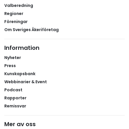
tydliga rutiner och en nära dialog med skolorna
Valberedning
under hela praktikperioden. Foto: MLC Transport.
Regioner
– Det är genom APL som eleverna får en verklig
Föreningar
förståelse för yrket, samtidigt som företagen kan
visa vilken modern och tekniskt avancerad bransch
Om Sveriges Åkeriföretag
åkerinäringen faktiskt är. Om vi ska säkra framtidens
kompetens behöver fler företag engagera sig och
Information
ta ett gemensamt ansvar, samarbetet mellan skola
och företag är avgörande för att utbildningarna ska
Nyheter
hålla hög kvalitet, säger Andreas.APL är företagets
Press
viktigaste rekryteringsvägFör MLC Transport har
Kunskapsbank
satsningen också gett resultat. Att många av
Webbinarier & Event
företagets skickliga chaufförer en gång började
Podcast
som APL-elever är ett tydligt bevis på att satsningen
Rapporter
på arbetsplatsförlagt lärande ger resultat. Andreas
menar att APL spelar en avgörande roll för hela
Remissvar
näringens framtida kompetensförsörjning.
Mer av oss