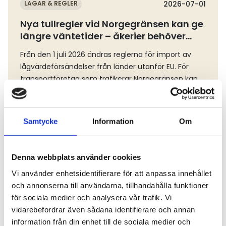
LAGAR & REGLER
2026-07-01
Nya tullregler vid Norgegränsen kan ge
längre väntetider – åkerier behöver
planera i god tid
Från den 1 juli 2026 ändras reglerna för import av
lågvärdeförsändelser från länder utanför EU. För
transportföretag som trafikerar Norgegränsen kan
förändringen innebära betydligt längre väntetider
om man inte förbereder sin
tullhantering.Tullfriheten för försändelser med ett
Läs mer
Samtycke
Information
Om
värde på högst 150 euro tas bort. Samtidigt införs
krav som innebär att varje lågvärdeförsändelse till
konsument måste deklareras separat. Tidigare har
Denna webbplats använder cookies
flera försändelser kunnat deklareras i samma
Vi använder enhetsidentifierare för att anpassa innehållet
tulldeklaration, men den möjligheten försvinner nu.
och annonserna till användarna, tillhandahålla funktioner
För åkerier som transporterar e-handelsgods eller
för sociala medier och analysera vår trafik. Vi
samlastat gods från Norge till många olika
vidarebefordrar även sådana identifierare och annan
mottagare i Sverige kan konsekvenserna bli
information från din enhet till de sociala medier och
kännbara. En transport som innehåller hundratals