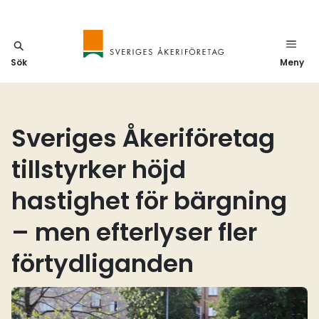
Sök
Meny
Sveriges Åkeriföretag
tillstyrker höjd
hastighet för bärgning
– men efterlyser fler
förtydliganden