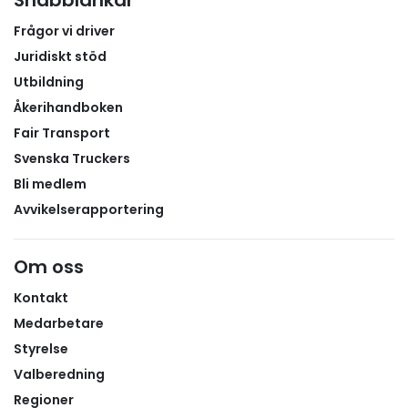
konkurrenskraft, minskar sårbarheten vid störningar
Frågor vi driver
och bidrar till transportsektorns klimatomställning.
Juridiskt stöd
Utbildning
Åkerihandboken
Fair Transport
Svenska Truckers
Bli medlem
Avvikelserapportering
Om oss
Kontakt
Medarbetare
Styrelse
Valberedning
Regioner