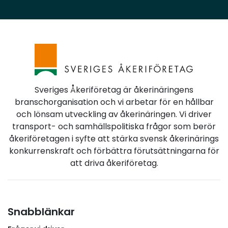
tullprocess.Tullverket rekommenderar transit till
tullager eller lageranläggningFör transporter med
många lågvärdeförsändelser rekommenderar
Tullverket att godset i stället transiteras vidare till en
anläggning för tillfällig lagring, där varorna sedan
kan hänföras till övergång till fri omsättning med
möjlighet till automatklarering.I praktiken innebär
Sveriges Åkeriföretag är åkerinäringens
detta att transportören kan fortsätta till ett tullager
branschorganisation och vi arbetar för en hållbar
eller en godkänd lageranläggning i stället för att
och lönsam utveckling av åkerinäringen. Vi driver
riskera långa stopp vid gränsen.Fördelarna är
transport- och samhällspolitiska frågor som berör
flera:Undviker långa stillestånd vid
åkeriföretagen i syfte att stärka svensk åkerinärings
tullkontoret.Leveransprecisionen förbättras.Fordon
konkurrenskraft och förbättra förutsättningarna för
och förare kan utnyttjas mer effektivt. Planera i god
att driva åkeriföretag.
tidDen nya tullhanteringen ställer högre krav på
planering och administration i hela transportkedjan.
Vi rekommenderar därför medlemsföretagen att i
god tid analysera vilka transporter som kan beröras,
Snabblänkar
säkerställa att deklarationsflöden fungerar och