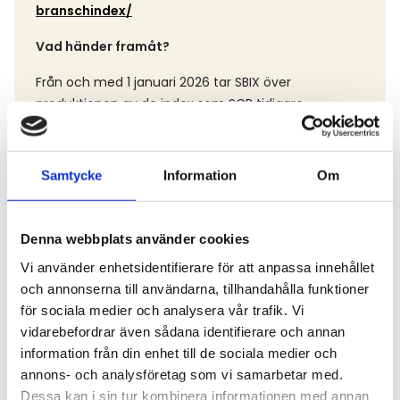
branschindex/
Vad händer framåt?
Från och med 1 januari 2026 tar SBIX över
produktionen av de index som SCB tidigare
hanterat. Överlämningen sker i nära samarbete
mellan SCB och SBIX för att säkerställa en sömlös
övergång utan störningar för användarna.
Samtycke
Information
Om
SBIX kommer att tillhandahålla befintliga
branschindex, erbjuda vägledning kring indexteori
Denna webbplats använder cookies
och prisregleringsklausuler samt utveckla nya index
där behov finns. Målet är att fortsätta säkerställa
Vi använder enhetsidentifierare för att anpassa innehållet
hög kvalitet och relevans för de tusentals
och annonserna till användarna, tillhandahålla funktioner
användare som förlitar sig på indexen i sina
för sociala medier och analysera vår trafik. Vi
verksamheter.
vidarebefordrar även sådana identifierare och annan
information från din enhet till de sociala medier och
Läs mer om vilka index SBIX levererar här:
annons- och analysföretag som vi samarbetar med.
https://sbix.se/vara-index/
Dessa kan i sin tur kombinera informationen med annan