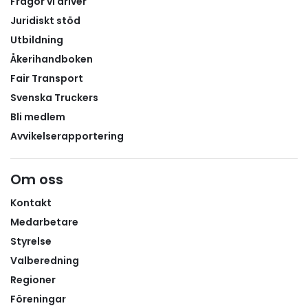
Frågor vi driver
undersöka möjligheterna att använda transit och
tullagerlösningar där det är lämpligt.För företag med
Juridiskt stöd
omfattande trafik över Norgegränsen kan rätt
Utbildning
förberedelser vara avgörande för att undvika
Åkerihandboken
köbildning, onödiga väntetider och ökade
Fair Transport
transportkostnader under hösten och vintern. Läs
Svenska Truckers
Bli medlem
Avvikelserapportering
Om oss
Kontakt
Medarbetare
Styrelse
Valberedning
Regioner
Föreningar