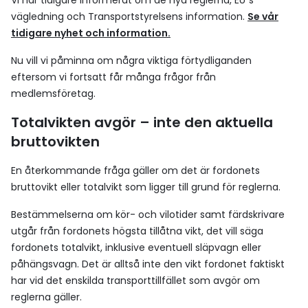
Vi har tidigare informerat om de nya reglerna, EU´s
vägledning och Transportstyrelsens information.
Se vår
tidigare nyhet och information.
Nu vill vi påminna om några viktiga förtydliganden
eftersom vi fortsatt får många frågor från
medlemsföretag.
Totalvikten avgör – inte den aktuella
bruttovikten
En återkommande fråga gäller om det är fordonets
bruttovikt eller totalvikt som ligger till grund för reglerna.
Bestämmelserna om kör- och vilotider samt färdskrivare
utgår från fordonets högsta tillåtna vikt, det vill säga
fordonets totalvikt, inklusive eventuell släpvagn eller
påhängsvagn. Det är alltså inte den vikt fordonet faktiskt
har vid det enskilda transporttillfället som avgör om
reglerna gäller.