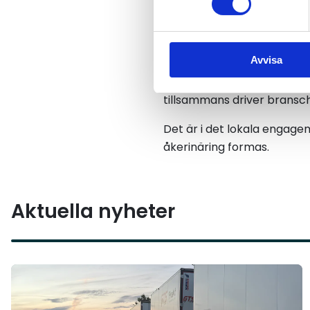
erfarenheter och driva gem
För medlemmarna i Sveriges 
Avvisa
trygghet i en komplex och 
ger också tillhörighet til
tillsammans driver bransc
Det är i det lokala engag
åkerinäring formas.
Aktuella nyheter
Läs mer