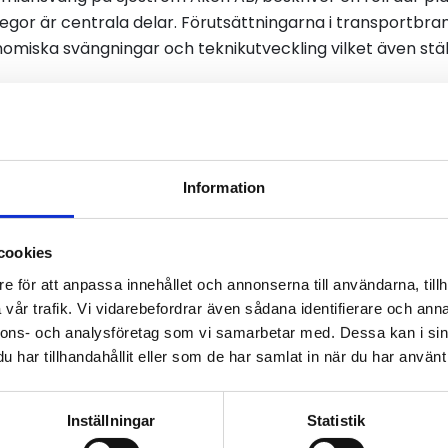
egor är centrala delar. Förutsättningarna i transportbr
miska svängningar och teknikutveckling vilket även stäl
ärskilda yrkesstolthet som präglar åkerinäringen.
ts grundfunktion. Det skapar både ansvarskänsla och ge
Information
helhetsperspektiv
JKP Åkeri AB och engagerad i regionens styrelsearbete, 
cookies
nsvar som en av företagandets viktigaste frågor.
e för att anpassa innehållet och annonserna till användarna, tillh
nabba beslut och flexibilitet, men också långsiktig plane
vår trafik. Vi vidarebefordrar även sådana identifierare och anna
nnons- och analysföretag som vi samarbetar med. Dessa kan i sin
igheter för den som vill utvecklas oavsett om det handl
har tillhandahållit eller som de har samlat in när du har använt 
porter. Det är en näring med stor variation och många väg
tyrka
Inställningar
Statistik
iga delar av landet, är samverkan en avgörande faktor. Ge