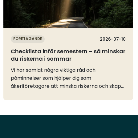
FÖRETAGANDE
2026-07-10
Checklista inför semestern – så minskar
du riskerna i sommar
Vi har samlat några viktiga råd och
påminnelser som hjälper dig som
åkeriföretagare att minska riskerna och skapa
en tryggare sommar både inför ledigheten och
under resten av året. Oavsett om du är på väg
ut på vägarna, ansvarar för verksamheten
eller planerar semestern finns det flera enkla
åtgärder som kan bidra till en säkrare
verksamhet och göra stor skillnad.