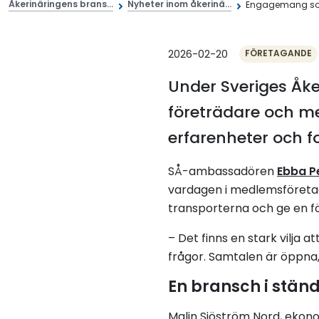
Åkerinäringens brans...
Nyheter inom åkerinä...
Engagemang som
2026-02-20
FÖRETAGANDE
Under Sveriges Åke
företrädare och me
erfarenheter och f
SÅ-ambassadören
Ebba P
vardagen i medlemsföreta
transporterna och ge en fö
– Det finns en stark vilja
frågor. Samtalen är öppna
En bransch i ständ
Malin Sjöström Nord, ekonom