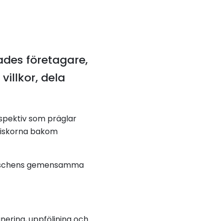
ades företagare,
illkor, dela
rspektiv som präglar
niskorna bakom
 branschens gemensamma
nering, uppföljning och