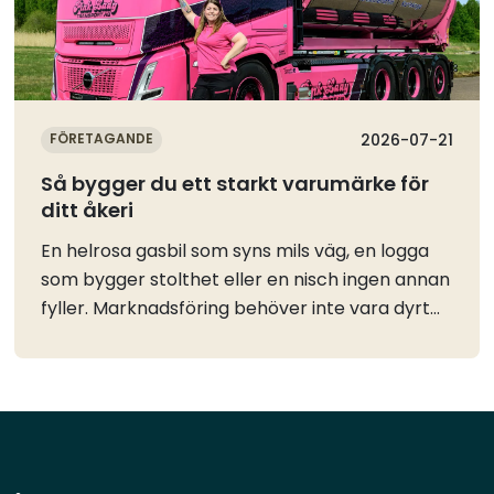
FÖRETAGANDE
2026-07-21
Så bygger du ett starkt varumärke för
ditt åkeri
En helrosa gasbil som syns mils väg, en logga
som bygger stolthet eller en nisch ingen annan
fyller. Marknadsföring behöver inte vara dyrt
eller komplicerat, men det måste göras och
speciellt i uppstarten av ditt eget åkeri. Våra
ambassadörer berättar och delar med sig av
sina bästa tips.Bygg ett varumärke som syns
och hitta din nischJessica: När jag kör runt i en
helrosa bil som ingen kan missa – det är min