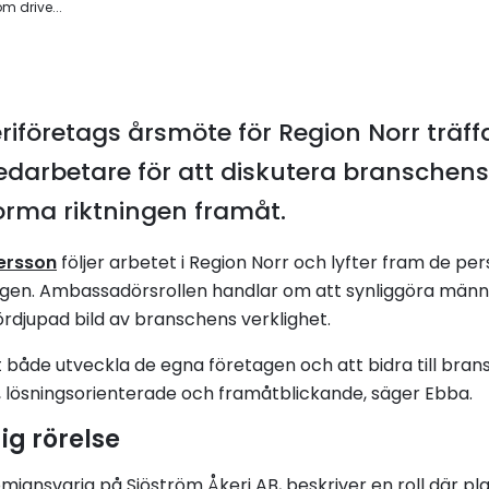
 drive...
riföretags årsmöte för Region Norr träff
darbetare för att diskutera branschens v
orma riktningen framåt.
ersson
följer arbetet i Region Norr och lyfter fram de pe
gen. Ambassadörsrollen handlar om att synliggöra män
rdjupad bild av branschens verklighet.
 att både utveckla de egna företagen och att bidra till
, lösningsorienterade och framåtblickande, säger Ebba.
ig rörelse
iansvarig på Sjöström Åkeri AB, beskriver en roll där pla