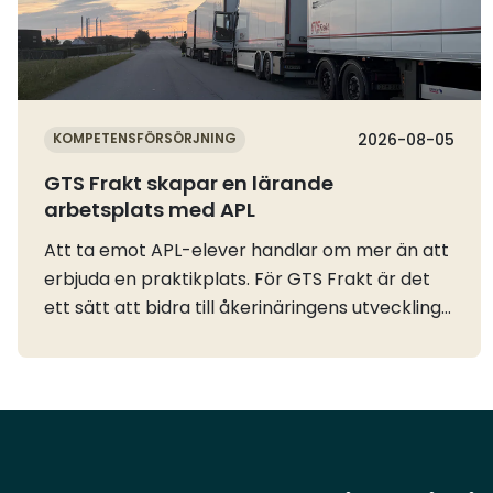
KOMPETENSFÖRSÖRJNING
2026-08-05
GTS Frakt skapar en lärande
arbetsplats med APL
Att ta emot APL-elever handlar om mer än att
erbjuda en praktikplats. För GTS Frakt är det
ett sätt att bidra till åkerinäringens utveckling
och samtidigt skapa en arbetsplats där
erfarenhet och kunskap förs vidare mellan
generationer.Som personalchef arbetar
Mattias Carlsson bland annat med rekrytering
och personalfrågor. En viktig del i hans roll är
att hitta nya vägar för att möta företagets