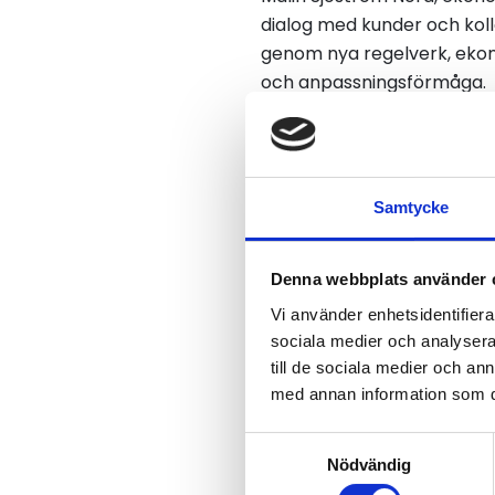
dialog med kunder och koll
genom nya regelverk, ekono
och anpassningsförmåga.
Samtidigt lyfter hon den s
– Vi är en del av samhälle
Samtycke
Företagande med 
Kim Kristoffersson, vd på 
Denna webbplats använder 
lönsamhet och medarbetara
Vi använder enhetsidentifierar
– Åkeriverksamhet kräver s
sociala medier och analysera 
till de sociala medier och a
branschen en bredd av möjl
med annan information som du 
eller olika typer av trans
Samverkan som s
Samtyckesval
Nödvändig
I Region Norr, liksom i övr