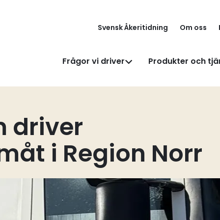
Svensk Åkeritidning
Om oss
Frågor vi driver
Produkter och tjä
driver
måt i Region Norr