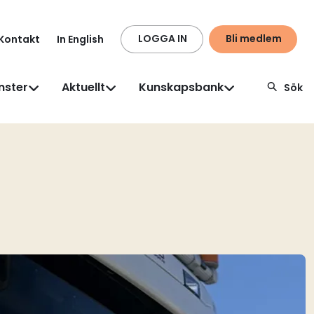
LOGGA IN
Bli medlem
Kontakt
In English
nster
Aktuellt
Kunskapsbank
Sök