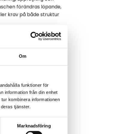
anschen förändras löpande,
ler krav på både struktur
menskap, säger hon.
Om
pekar på balansen mellan
andahålla funktioner för
ring. Samtidigt erbjuder
n information från din enhet
 tur kombinera informationen
ar om ledarskap, teknik
deras tjänster.
ar framåt, konstaterar han.
Marknadsföring
nom att träffas, utbyta