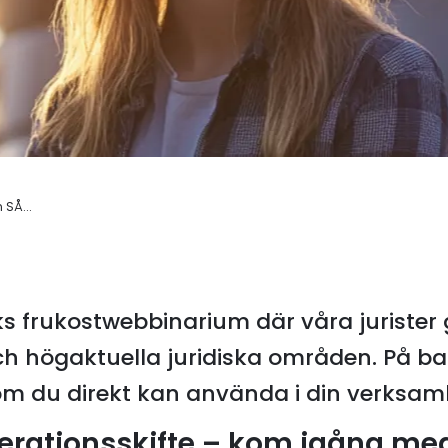
 SÅ...
iks frukostwebbinarium där våra jurister
ch högaktuella juridiska områden. På ba
om du direkt kan använda i din verksam
erationsskifte – kom igång med