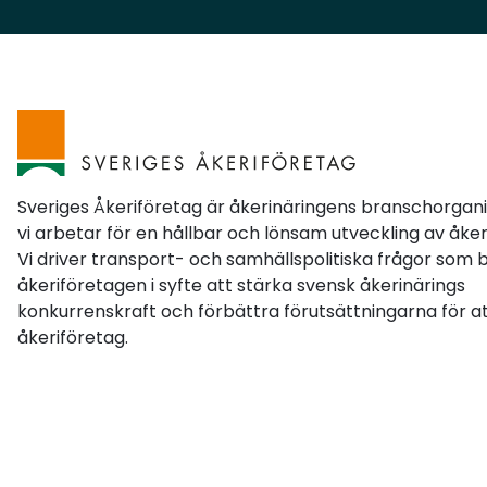
transportuppdraget. Att kunna transportera
mer gods med mindre resursåtgång kan bidra
till ökad produktivitet, lägre energianvändning
per transporterat ton, stärkt konkurrenskraft
och minskad klimatpåverkan.Flexiblare vägnät
vid störningarÄven möjligheten att tillfälligt
ändra en vägs bärighetsklass är ett viktigt steg
framåt. Det kan skapa större flexibilitet vid
Sveriges Åkeriföretag är åkerinäringens branschorgan
olyckor, vägarbeten och förändrade
vi arbetar för en hållbar och lönsam utveckling av åker
Vi driver transport- och samhällspolitiska frågor som 
tjälförhållanden. För den tunga trafiken kan det
åkeriföretagen i syfte att stärka svensk åkerinärings
innebära bättre framkomlighet, färre onödiga
konkurrenskraft och förbättra förutsättningarna för at
omvägar och effektivare transporter vid
åkeriföretag.
störningar.Ett steg i rätt riktningVi har under
lång tid arbetat för moderna fordonsregler
och ett sammanhängande vägnät som
möjliggör längre och tyngre transporter.
Förslagen går i rätt riktning och visar
betydelsen av ett långsiktigt arbete för att