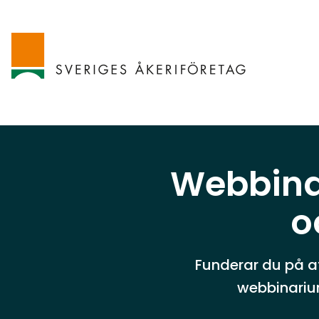
Webbinar
o
Funderar du på at
webbinarium