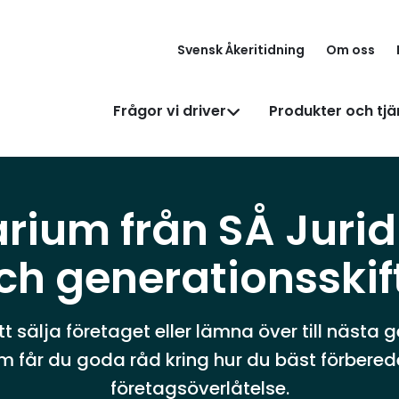
Svensk Åkeritidning
Om oss
Frågor vi driver
Produkter och tjä
ium från SÅ Jurid
ch generationsskif
t sälja företaget eller lämna över till nästa g
 får du goda råd kring hur du bäst förberede
företagsöverlåtelse.