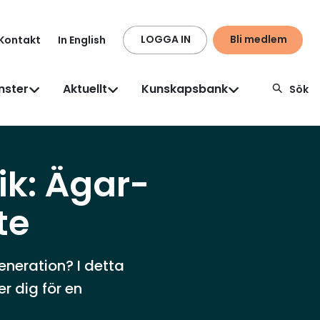
LOGGA IN
Bli medlem
Kontakt
In English
nster
Aktuellt
Kunskapsbank
Sök
ik: Ägar-
te
eneration? I detta
r dig för en