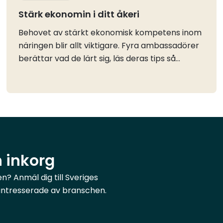
Stärk ekonomin i ditt åkeri
Behovet av stärkt ekonomisk kompetens inom
näringen blir allt viktigare. Fyra ambassadörer
berättar vad de lärt sig, läs deras tips så
behöver du inte göra samma misstag.Räkna
med mer än du trorJessica: Skrapa ihop till
kapital i bolaget, och kom ihåg att det bör vara
mer än man tror. I lastbilsbranschen går saker
sönder och kostnader kommer. Ha mer på
kontot än du tror att du behöver.Love: Jag
sålde allt jag ägde för att få en trygg start.
n inkorg
Försök ha en buffert – du kan inte bara köpa
en lastbil och köra igång, du vill ha mycket klart
? Anmäl dig till Sveriges
först.Ebba: Håll igen på utgifterna så mycket du
r intresserade av branschen.
bara kan de första åren. Tänk klokt och se vad
som faktiskt är värt att ta. Jag skulle hållit igen