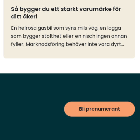
Så bygger du ett starkt varumärke för
ditt åkeri
En helrosa gasbil som syns mils väg, en logga
som bygger stolthet eller en nisch ingen annan
fyller. Marknadsföring behöver inte vara dyrt
eller komplicerat, men det måste göras och
speciellt i uppstarten av ditt eget åkeri. Våra
ambassadörer berättar och delar med sig av
sina bästa tips.Bygg ett varumärke som syns
och hitta din nischJessica: När jag kör runt i en
helrosa bil som ingen kan missa – det är min
marknadsföring. Jag är ute på lastbilsmässor,
Bli prenumerant
nätverkar, och har fått en del uppmärksamhet
i branschtidningar. Det handlar om att våga
synas på riktigt och göra något som folk
minns.Ebba: Jag gillar min logga, den fixade jag