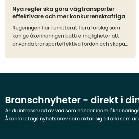
Nya regler ska göra vägtransporter
effektivare och mer konkurrenskraftiga
Regeringen har remitterat flera förslag som
kan ge åkerinäringen bättre möjligheter att
använda transporteffektiva fordon och skapa
ett mer flexibelt nyttjande av vägnätet. Vi ser
positivt på förslagen, som ligger i linje med flera
frågor som näringen har drivit under lång
tid.Särskilt betydelsefullt är förslaget om
förändrade regler för lastbilsekipage som är
längre än 24 meter. Genom nya längdregler
Branschnyheter - direkt i di
för vissa släpvagnar och påhängsvagnar kan
fler typer av långa fordonskombinationer
Är du intresserad av vad som händer inom åkerinäringen
tillåtas på svenska vägar.Det ger
Åkeriföretags nyhetsbrev som riktar sig till alla som ä
åkeriföretagen större flexibilitet att välja den
fordonskombination som är bäst lämpad för