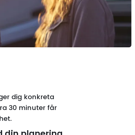
 ger dig konkreta
ra 30 minuter får
het.
 din planering