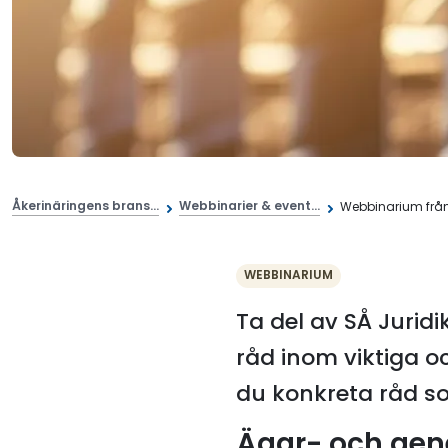
Åkerinäringens brans...
Webbinarier & event...
Webbinarium från
WEBBINARIUM
Ta del av SÅ Jurid
råd inom viktiga o
du konkreta råd s
Ägar- och gen