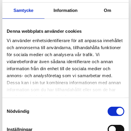
Maria Werpers Dahl
Samtycke
Information
Om
Branschföreträdare
010-510 54 38
maria.werpers@akeri.se
Denna webbplats använder cookies
Vi använder enhetsidentifierare för att anpassa innehållet
och annonserna till användarna, tillhandahålla funktioner
Aktuella nyheter
för sociala medier och analysera vår trafik. Vi
vidarebefordrar även sådana identifierare och annan
information från din enhet till de sociala medier och
annons- och analysföretag som vi samarbetar med.
Läs mer
Dessa kan i sin tur kombinera informationen med annan
information som du har tillhandahållit eller som de har
samlat in när du har använt deras tjänster.
Samtyckesval
Nödvändig
Inställningar