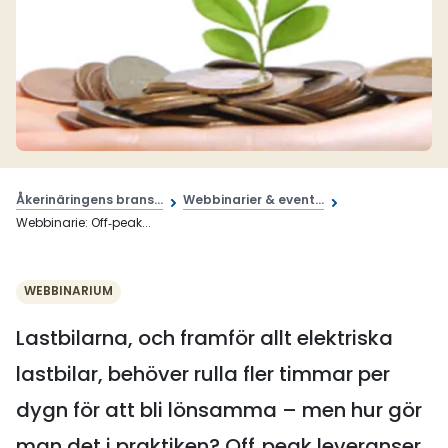
Åkerinäringens brans...
Webbinarier & event...
Webbinarie: Off‑peak...
WEBBINARIUM
Lastbilarna, och framför allt elektriska
lastbilar, behöver rulla fler timmar per
dygn för att bli lönsamma – men hur gör
man det i praktiken? Off‑peak leveranser,