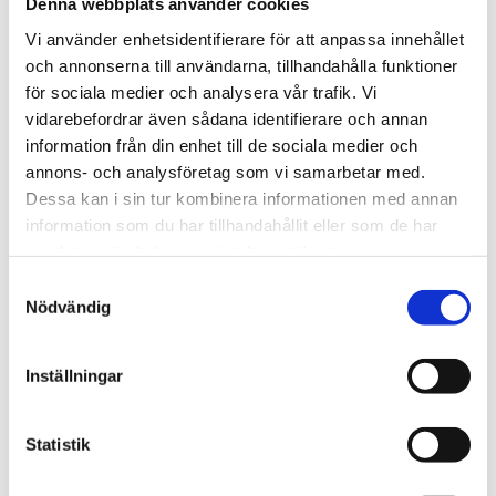
Denna webbplats använder cookies
Vi använder enhetsidentifierare för att anpassa innehållet
och annonserna till användarna, tillhandahålla funktioner
Läs mer
för sociala medier och analysera vår trafik. Vi
vidarebefordrar även sådana identifierare och annan
information från din enhet till de sociala medier och
annons- och analysföretag som vi samarbetar med.
Dessa kan i sin tur kombinera informationen med annan
information som du har tillhandahållit eller som de har
samlat in när du har använt deras tjänster.
Samtyckesval
Nödvändig
LAGAR & REGLER
2026-07-01
Nya tullregler vid Norgegränsen kan ge
Inställningar
längre väntetider – åkerier behöver
planera i god tid
Från den 1 juli 2026 ändras reglerna för import av
Statistik
lågvärdeförsändelser från länder utanför EU. För
transportföretag som trafikerar Norgegränsen kan