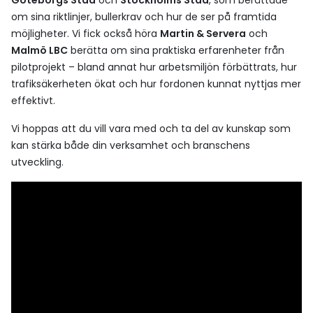
Göteborgs Stad
och
Stockholms Stad
, som berättade
om sina riktlinjer, bullerkrav och hur de ser på framtida
möjligheter. Vi fick också höra
Martin & Servera
och
Malmö LBC
berätta om sina praktiska erfarenheter från
pilotprojekt – bland annat hur arbetsmiljön förbättrats, hur
trafiksäkerheten ökat och hur fordonen kunnat nyttjas mer
effektivt.
Vi hoppas att du vill vara med och ta del av kunskap som
kan stärka både din verksamhet och branschens
utveckling.