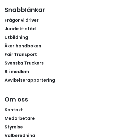
nyttjande av infrastrukturen stärker företagens
Snabblänkar
konkurrenskraft, minskar sårbarheten vid störningar
Frågor vi driver
och bidrar till transportsektorns klimatomställning.
Juridiskt stöd
Utbildning
Åkerihandboken
Fair Transport
Svenska Truckers
Bli medlem
Avvikelserapportering
Om oss
Kontakt
Medarbetare
Styrelse
Valberedning