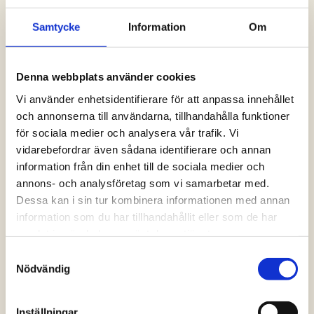
För lastbilar och tjänster
Samtycke
Information
Om
Kollegahjälpen
Denna webbplats använder cookies
Om olyckan är framme
Vi använder enhetsidentifierare för att anpassa innehållet
och annonserna till användarna, tillhandahålla funktioner
för sociala medier och analysera vår trafik. Vi
vidarebefordrar även sådana identifierare och annan
SÅ Analys
information från din enhet till de sociala medier och
Analys för kör- och vilotider
annons- och analysföretag som vi samarbetar med.
Dessa kan i sin tur kombinera informationen med annan
information som du har tillhandahållit eller som de har
samlat in när du har använt deras tjänster.
Avtalshjälpen
Samtyckesval
Hjälp inför och under avtalsförhandling
Nödvändig
Inställningar