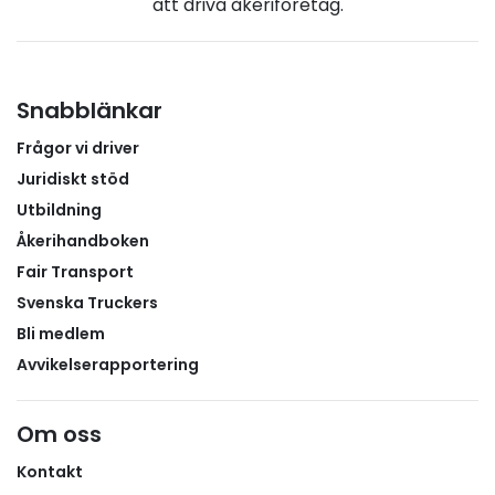
att driva åkeriföretag.
tidDen nya tullhanteringen ställer högre krav på
planering och administration i hela transportkedjan.
Vi rekommenderar därför medlemsföretagen att i
god tid analysera vilka transporter som kan beröras,
Snabblänkar
säkerställa att deklarationsflöden fungerar och
Frågor vi driver
undersöka möjligheterna att använda transit och
tullagerlösningar där det är lämpligt.För företag med
Juridiskt stöd
omfattande trafik över Norgegränsen kan rätt
Utbildning
förberedelser vara avgörande för att undvika
Åkerihandboken
köbildning, onödiga väntetider och ökade
Fair Transport
transportkostnader under hösten och vintern. Läs
Svenska Truckers
Bli medlem
Avvikelserapportering
Om oss
Kontakt