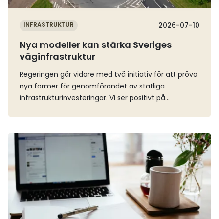
INFRASTRUKTUR
2026-07-10
Nya modeller kan stärka Sveriges
väginfrastruktur
Regeringen går vidare med två initiativ för att pröva
nya former för genomförandet av statliga
infrastrukturinvesteringar. Vi ser positivt på
möjligheten att utveckla nya arbetssätt som kan
korta ledtider, stärka kostnadskontrollen och
snabbare skapa nytta för näringslivets och
Läs mer
samhällets godstransporter.Trafikverket får i
uppdrag att förbereda genomförandet av
infrastrukturprojekt genom offentlig-privat
samverkan, OPS. Uppdraget ska redovisas senast
den 4 maj 2027. Samtidigt tillsätts en utredning om
de lagändringar som krävs för att ett statligt ägt
bolag ska kunna ansvara för byggande och drift av