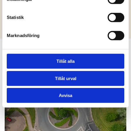
Läs mer
Statistik
Marknadsföring
Aktuella nyheter
Tillåt alla
Tillåt urval
Läs mer
Avvisa