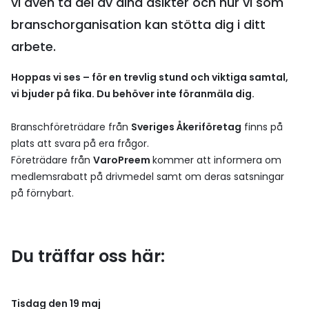
vi även ta del av dina åsikter och hur vi som
branschorganisation kan stötta dig i ditt
arbete.
Hoppas vi ses – för en trevlig stund och viktiga samtal,
vi bjuder på fika. Du behöver inte föranmäla dig.
Branschföreträdare från
Sveriges Åkeriföretag
finns på
plats att svara på era frågor.
Företrädare från
Varo
Preem
kommer att informera om
medlemsrabatt på drivmedel samt om deras satsningar
på förnybart.
Du träffar oss här:
Tisdag den 19 maj