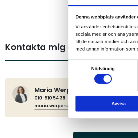
Denna webbplats använder 
Vi använder enhetsidentifierar
sociala medier och analysera 
till de sociala medier och a
Kontakta mig om du har fråg
med annan information som du 
Samtyckesval
Nödvändig
Maria Werpers
010-510 54 38
Avvisa
maria.werpers@akeri.se