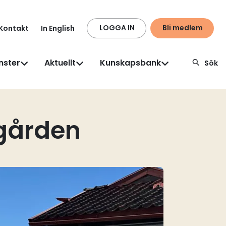
LOGGA IN
Bli medlem
Kontakt
In English
nster
Aktuellt
Kunskapsbank
Sök
tgården