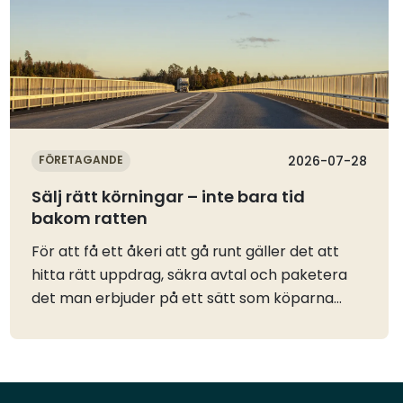
FÖRETAGANDE
2026-07-28
Sälj rätt körningar – inte bara tid
bakom ratten
För att få ett åkeri att gå runt gäller det att
hitta rätt uppdrag, säkra avtal och paketera
det man erbjuder på ett sätt som köparna
förstår. Våra ambassadörer berättar och delar
med sig av sina bästa tips.Ha kunder klara när
du startarEbba: Det viktigaste är att ha en
kundkrets klar redan innan du startar, då har