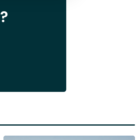
?
Läs mer