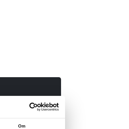
erpers@akeri.se
Om