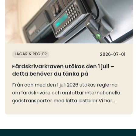
LAGAR & REGLER
2026-07-01
Färdskrivarkraven utökas den 1 juli –
detta behöver du tänka på
Från och med den 1 juli 2026 utökas reglerna
om färdskrivare och omfattar internationella
godstransporter med lätta lastbilar.Vi har
tidigare informerat om de nya reglerna, EU´s
vägledning och Transportstyrelsens
information. Se vår tidigare nyhet och
information.Nu vill vi påminna om några viktiga