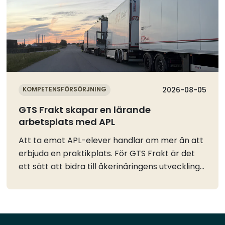
KOMPETENSFÖRSÖRJNING
2026-08-05
GTS Frakt skapar en lärande
arbetsplats med APL
Att ta emot APL-elever handlar om mer än att
erbjuda en praktikplats. För GTS Frakt är det
ett sätt att bidra till åkerinäringens utveckling
och samtidigt skapa en arbetsplats där
erfarenhet och kunskap förs vidare mellan
generationer.Som personalchef arbetar
Mattias Carlsson bland annat med rekrytering