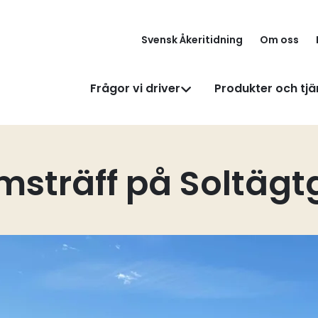
Svensk Åkeritidning
Om oss
Frågor vi driver
Produkter och tjä
sträff på Soltäg