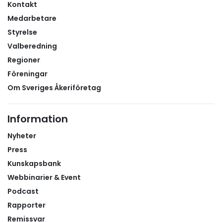
upp till högkostnadsskyddet, återbetalning av
Kontakt
medicinkostnader samt milersättning tur och retur
Medarbetare
för resor i samband med vårdbesöken.Försäkringen
Styrelse
omfattade även hotellövernattning i anslutning till
Valberedning
sjukhuset, vilket innebar att både patient och nära
Regioner
anhörig kunde fokusera på det som verkligen var
Föreningar
viktigt.– Vilken fantastisk försäkring! Från det att jag
ringde vårdplaneringen till dess satt jag erbjöds
Om Sveriges Åkeriföretag
operation gick det bara elva dagar, vilket är helt
otroligt.Ett tydligt värde av medlemskapetFör
Information
medlemmen blev erfarenheten också en
påminnelse om värdet av medlemsförmånerna via
Nyheter
Sveriges Åkeriföretag.– Ibland inser man inte värdet
Press
av något förrän man verkligen behöver det. Jag är
Kunskapsbank
otroligt tacksam över att ha fått hjälp så snabbt
Webbinarier & Event
och att äntligen bli tagen på allvar, avslutar
Podcast
medlemmen.
Rapporter
Remissvar