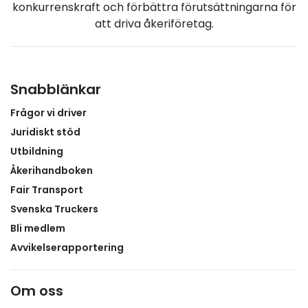
konkurrenskraft och förbättra förutsättningarna för
mig trygg. För första gången på länge upplevde jag
att driva åkeriföretag.
att någon verkligen tog mina besvär på allvar,
berättar medlemmen.Beskedet om att höften
behövde bytas ut kom oväntat, men gav samtidigt
en efterlängtad förklaring till de långvariga
Snabblänkar
besvären.– Jag blev helt ställd, men samtidigt
Frågor vi driver
kände jag en enorm lättnad. Äntligen fick jag en
förklaring till varför jag haft så ont under så lång
Juridiskt stöd
tid.Elva dagar från första samtalet till operationEfter
Utbildning
den medicinska bedömningen gick processen
Åkerihandboken
snabbt vidare. Alla nödvändiga prover och
Fair Transport
undersökningar genomfördes direkt och kort
Svenska Truckers
därefter erbjöds en operationstid. Från första
Bli medlem
kontakten med vårdplaneringen till planerad
operation hade det gått endast elva dagar.Utöver
Avvikelserapportering
den snabba vårdprocessen omfattade försäkringen
för medlemmen även ersättning för kostnader
Om oss
kopplade till vårdbesök inom den offentliga vården