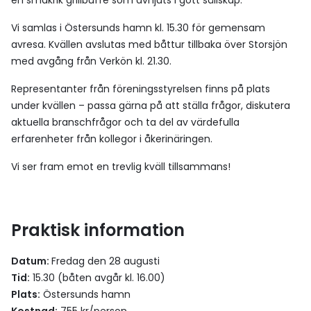
en smakrik grillbuffé som avnjuts i gott sällskap.
Vi samlas i Östersunds hamn kl. 15.30 för gemensam
avresa. Kvällen avslutas med båttur tillbaka över Storsjön
med avgång från Verkön kl. 21.30.
Representanter från föreningsstyrelsen finns på plats
under kvällen – passa gärna på att ställa frågor, diskutera
aktuella branschfrågor och ta del av värdefulla
erfarenheter från kollegor i åkerinäringen.
Vi ser fram emot en trevlig kväll tillsammans!
Praktisk information
Datum:
Fredag den 28 augusti
Tid:
15.30 (båten avgår kl. 16.00)
Plats:
Östersunds hamn