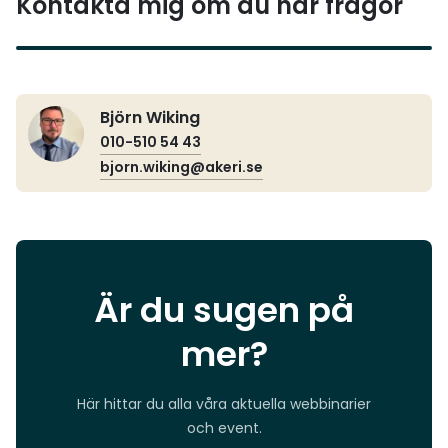
Kontakta mig om du har frågor
Björn Wiking
010-510 54 43
bjorn.wiking@akeri.se
Är du sugen på
mer?
Här hittar du alla våra aktuella webbinarier
och event.